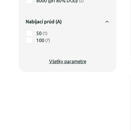
8000 (pri 80% DOD)
(
2
)
Nabíjací prúd (A)
50
(
1
)
100
(
7
)
Všetky parametre