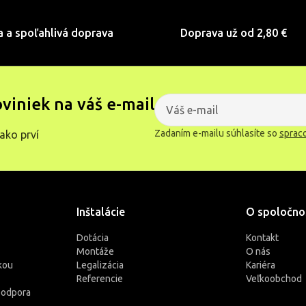
čo ju predurčuje na široké využitie
aj v náročných podmienkach.
a a spoľahlivá doprava
Doprava už od 2,80 €
oviniek na váš e-mail
Zadaním e-mailu súhlasíte so
sprac
ako prví
Inštalácie
O spoločno
Dotácia
Kontakt
Montáže
O nás
kou
Legalizácia
Kariéra
Referencie
Veľkoobchod
podpora