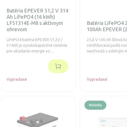
Batéria EPEVER 51,2 V 314
Ah LiFePO4 (16 kWh)
LF51314E-M8 s aktívnym
Batéria LiFePO4 
ohrevom
100Ah EPEVER (
LiFePO4 batéria EPEVER 51,2V /
25,6 V 100 Ah lítiová ba
314Ah je vysokokapacitné riešenie
certifikovaná podľa nor
pre ukladanie energie vo
navrhnutá s odolným 
fotovoltických systémoch. S
a ponúka nepretržitý vy
kapacitou približne 16 kWh
50 A. Podporuje až 500
poskytuje spoľahlivé napájanie pre
čím zaisťuje dlhodobý 
domácnosti aj menšie komerčné
krytím IP65 je táto bat
aplikácie, pričom využíva bezpečnú
Vypredané
odolná voči prachu a vo
Vypredané
lítium-železo-fosfátovú
robí ideálnou pre širok
technológiu s dlhou životnosťou.
aplikácií. Integrovaná f
Vďaka integrovanej BMS ochrane,
Bluetooth umožňuje j
vysokej účinnosti a možnosti
monitorovanie, zatiaľ 
Novinka
komunikácie s meničmi je ideálnou
funkcia ohrevu zabez
voľbou pre moderné hybridné aj
optimálny výkon v chl
off-grid systémy.
prostredí.