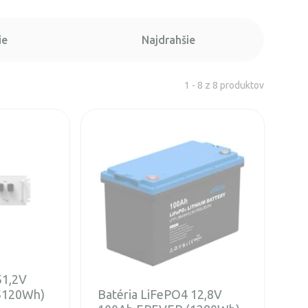
ie
Najdrahšie
1 - 8 z 8 produktov
51,2V
5120Wh)
Batéria LiFePO4 12,8V