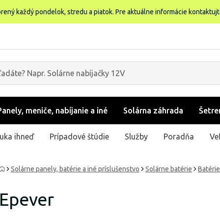
rený každý pondelok, stredu a piatok. Pre aktuálne informácie kontaktuj
Panely, meniče, nabíjanie a iné
Solárna záhrada
Šetre
uka ihneď
Prípadové štúdie
Služby
Poradňa
Ve
Solárne panely, batérie a iné príslušenstvo
Solárne batérie
Batéri
Epever