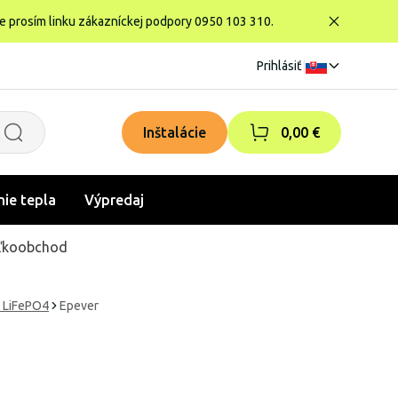
te prosím linku zákazníckej podpory 0950 103 310.
Prihlásiť
|
Inštalácie
0,00 €
nie tepla
Výpredaj
ľkoobchod
e LiFePO4
Epever