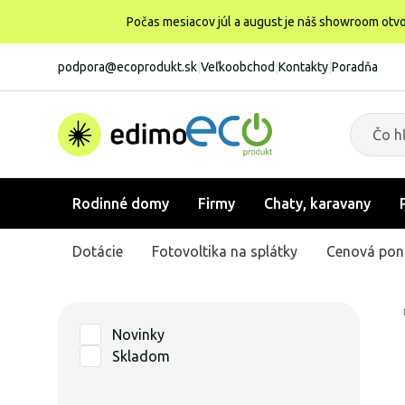
Počas mesiacov júl a august je náš showroom otvo
podpora@ecoprodukt.sk
|
Veľkoobchod
|
Kontakty
|
Poradňa
Rodinné domy
Firmy
Chaty, karavany
Dotácie
Fotovoltika na splátky
Cenová pon
Novinky
Skladom