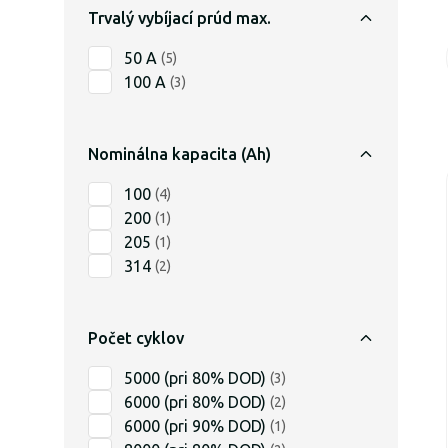
Trvalý vybíjací prúd max.
50 A
(
5
)
100 A
(
3
)
Nominálna kapacita (Ah)
100
(
4
)
200
(
1
)
205
(
1
)
314
(
2
)
Počet cyklov
5000 (pri 80% DOD)
(
3
)
6000 (pri 80% DOD)
(
2
)
6000 (pri 90% DOD)
(
1
)