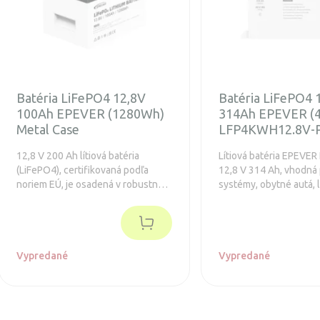
Batéria LiFePO4 12,8V
Batéria LiFePO4 
100Ah EPEVER (1280Wh)
314Ah EPEVER (
Metal Case
LFP4KWH12.8V-
12,8 V 200 Ah lítiová batéria
Lítiová batéria EPEVER
(LiFePO4), certifikovaná podľa
12,8 V 314 Ah, vhodná 
noriem EÚ, je osadená v robustnom
systémy, obytné autá, l
kovovom puzdre, ktoré
grid aplikácie. Ponúka
zabezpečuje vynikajúce
kapacitu, dlhú životnos
odvádzanie tepla a podstatne
integrované ochrany
vyššiu bezpečnosť oproti
prostredníctvom BMS a
plastovým prevedeniam. Ponúka
Vypredané
8000 cyklov pri 80 % 
Vypredané
nepretržitý vybíjací prúd 50 A a až
6000 cyklov pre dlhodobo
spoľahlivý výkon. S krytím IP65 je
vysoko odolná voči prachu a vode,