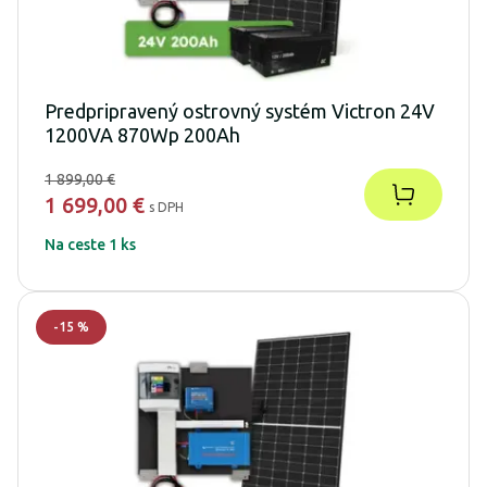
Predpripravený ostrovný systém Victron 24V
1200VA 870Wp 200Ah
1 899,00 €
1 699,00 €
s DPH
Na ceste 1 ks
-
15
%