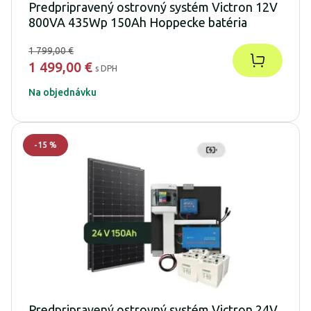
Predpripravený ostrovný systém Victron 12V
800VA 435Wp 150Ah Hoppecke batéria
1 799,00 €
1 499,00 €
s DPH
Na objednávku
-
15
%
Predpripravený ostrovný systém Victron 24V