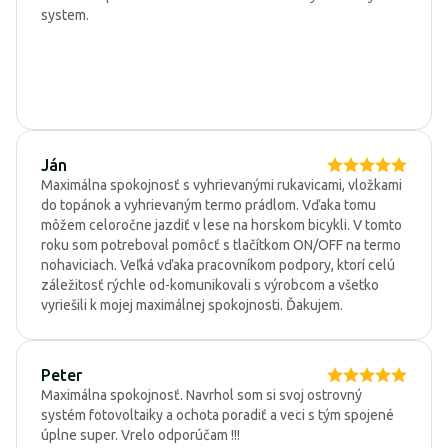
system.
Ján
Maximálna spokojnosť s vyhrievanými rukavicami, vložkami
do topánok a vyhrievaným termo prádlom. Vďaka tomu
môžem celoročne jazdiť v lese na horskom bicykli. V tomto
roku som potreboval pomôcť s tlačítkom ON/OFF na termo
nohaviciach. Veľká vďaka pracovníkom podpory, ktorí celú
záležitosť rýchle od-komunikovali s výrobcom a všetko
vyriešili k mojej maximálnej spokojnosti. Ďakujem.
Peter
Maximálna spokojnosť. Navrhol som si svoj ostrovný
systém fotovoltaiky a ochota poradiť a veci s tým spojené
úplne super. Vrelo odporúčam !!!