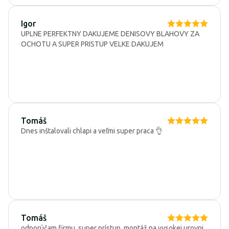
Igor
UPLNE PERFEKTNY DAKUJEME DENISOVY BLAHOVY ZA
OCHOTU A SUPER PRISTUP VELKE DAKUJEM
Tomáš
Dnes inštalovali chlapi a veľmi super praca 👌
Tomáš
odporúčam firmu, super prístup ,montáž na vysokej urovni .