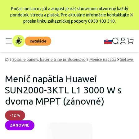
Počas mesiacov júl a august je náš showroom otvorený každý
pondelok, stredu a piatok. Pre aktuálne informácie kontaktujte
prosím linku zákazníckej podpory 0950 103 310.
Inštalácie
Solárne panely, batérie a iné príslušenstvo
Meniče napätia
Sieťové me
Menič napätia Huawei
SUN2000-3KTL L1 3000 W s
dvoma MPPT (zánovné)
-
12
%
ZÁNOVNÉ