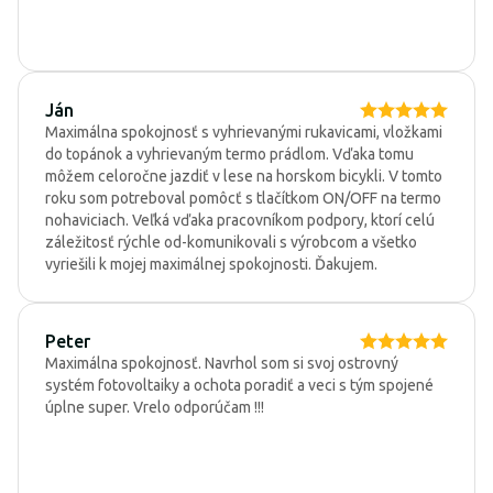
Ján
Maximálna spokojnosť s vyhrievanými rukavicami, vložkami
do topánok a vyhrievaným termo prádlom. Vďaka tomu
môžem celoročne jazdiť v lese na horskom bicykli. V tomto
roku som potreboval pomôcť s tlačítkom ON/OFF na termo
nohaviciach. Veľká vďaka pracovníkom podpory, ktorí celú
záležitosť rýchle od-komunikovali s výrobcom a všetko
vyriešili k mojej maximálnej spokojnosti. Ďakujem.
Peter
Maximálna spokojnosť. Navrhol som si svoj ostrovný
systém fotovoltaiky a ochota poradiť a veci s tým spojené
úplne super. Vrelo odporúčam !!!