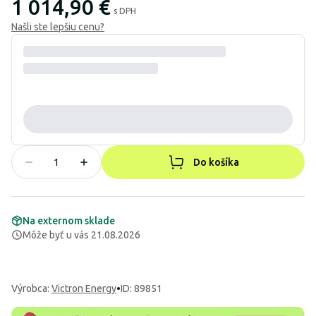
1 014,90 €
s DPH
Našli ste lepšiu cenu?
Do košíka
Na externom sklade
Môže byť u vás 21.08.2026
Výrobca
:
Victron Energy
•
ID: 89851