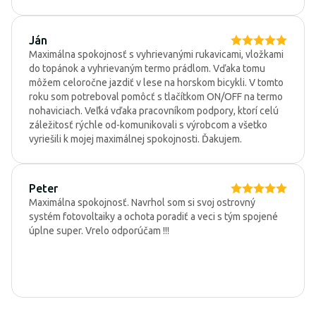
Ján
Maximálna spokojnosť s vyhrievanými rukavicami, vložkami
do topánok a vyhrievaným termo prádlom. Vďaka tomu
môžem celoročne jazdiť v lese na horskom bicykli. V tomto
roku som potreboval pomôcť s tlačítkom ON/OFF na termo
nohaviciach. Veľká vďaka pracovníkom podpory, ktorí celú
záležitosť rýchle od-komunikovali s výrobcom a všetko
vyriešili k mojej maximálnej spokojnosti. Ďakujem.
Peter
Maximálna spokojnosť. Navrhol som si svoj ostrovný
systém fotovoltaiky a ochota poradiť a veci s tým spojené
úplne super. Vrelo odporúčam !!!