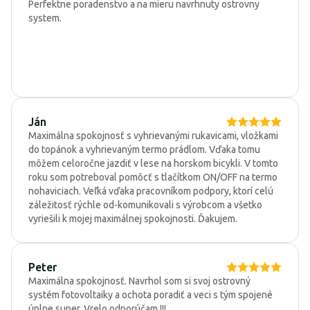
Perfektne poradenstvo a na mieru navrhnuty ostrovny
system.
Ján
Maximálna spokojnosť s vyhrievanými rukavicami, vložkami
do topánok a vyhrievaným termo prádlom. Vďaka tomu
môžem celoročne jazdiť v lese na horskom bicykli. V tomto
roku som potreboval pomôcť s tlačítkom ON/OFF na termo
nohaviciach. Veľká vďaka pracovníkom podpory, ktorí celú
záležitosť rýchle od-komunikovali s výrobcom a všetko
vyriešili k mojej maximálnej spokojnosti. Ďakujem.
Peter
Maximálna spokojnosť. Navrhol som si svoj ostrovný
systém fotovoltaiky a ochota poradiť a veci s tým spojené
úplne super. Vrelo odporúčam !!!