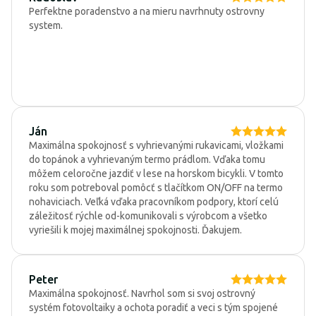
Perfektne poradenstvo a na mieru navrhnuty ostrovny
system.
Ján
Maximálna spokojnosť s vyhrievanými rukavicami, vložkami
do topánok a vyhrievaným termo prádlom. Vďaka tomu
môžem celoročne jazdiť v lese na horskom bicykli. V tomto
roku som potreboval pomôcť s tlačítkom ON/OFF na termo
nohaviciach. Veľká vďaka pracovníkom podpory, ktorí celú
záležitosť rýchle od-komunikovali s výrobcom a všetko
vyriešili k mojej maximálnej spokojnosti. Ďakujem.
Peter
Maximálna spokojnosť. Navrhol som si svoj ostrovný
systém fotovoltaiky a ochota poradiť a veci s tým spojené