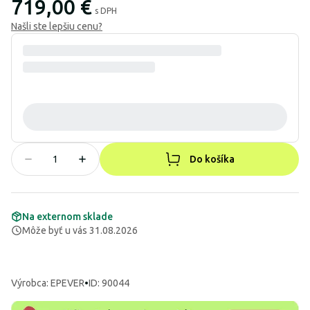
719,00 €
s DPH
Našli ste lepšiu cenu?
Do košíka
Na externom sklade
Môže byť u vás 31.08.2026
Výrobca
:
EPEVER
•
ID: 90044