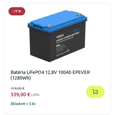
-
19
%
Batéria LiFePO4 12,8V 100Ah EPEVER
(1280Wh)
419,00 €
339,00 €
s DPH
Skladom > 5 ks