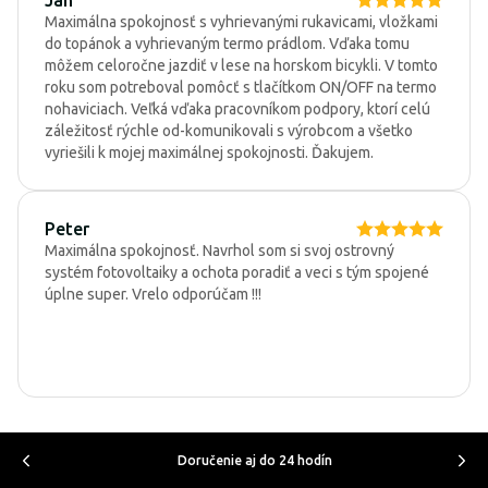
Maximálna spokojnosť s vyhrievanými rukavicami, vložkami
do topánok a vyhrievaným termo prádlom. Vďaka tomu
môžem celoročne jazdiť v lese na horskom bicykli. V tomto
roku som potreboval pomôcť s tlačítkom ON/OFF na termo
nohaviciach. Veľká vďaka pracovníkom podpory, ktorí celú
záležitosť rýchle od-komunikovali s výrobcom a všetko
vyriešili k mojej maximálnej spokojnosti. Ďakujem.
Peter
Maximálna spokojnosť. Navrhol som si svoj ostrovný
systém fotovoltaiky a ochota poradiť a veci s tým spojené
úplne super. Vrelo odporúčam !!!
Doručenie aj do 24 hodín