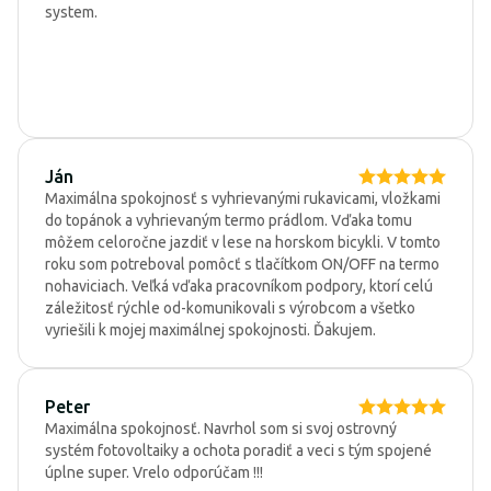
system.
Ján
Maximálna spokojnosť s vyhrievanými rukavicami, vložkami
do topánok a vyhrievaným termo prádlom. Vďaka tomu
môžem celoročne jazdiť v lese na horskom bicykli. V tomto
roku som potreboval pomôcť s tlačítkom ON/OFF na termo
nohaviciach. Veľká vďaka pracovníkom podpory, ktorí celú
záležitosť rýchle od-komunikovali s výrobcom a všetko
vyriešili k mojej maximálnej spokojnosti. Ďakujem.
Peter
Maximálna spokojnosť. Navrhol som si svoj ostrovný
systém fotovoltaiky a ochota poradiť a veci s tým spojené
úplne super. Vrelo odporúčam !!!