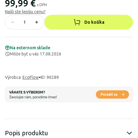
99,99 €
s DPH
Našli ste lepšiu cenu?
Do košíka
Na externom sklade
Môže byť u vás 17.08.2026
Výrobca
:
EcoFlow
•
ID: 90289
Popis produktu