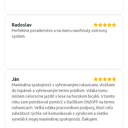
Radoslav
Perfektne poradenstvo a na mieru navrhnuty ostrovny
system.
Ján
Maximálna spokojnosť s vyhrievanými rukavicami, vložkami
do topánok a vyhrievaným termo prádlom. Vďaka tomu
môžem celoročne jazdiť v lese na horskom bicykli. V tomto
roku som potreboval pomôcť s tlačítkom ON/OFF na termo
nohaviciach. Veľká vďaka pracovníkom podpory, ktorí celú
záležitosť rýchle od-komunikovali s výrobcom a všetko
vyriešili k mojej maximálnej spokojnosti. Ďakujem.