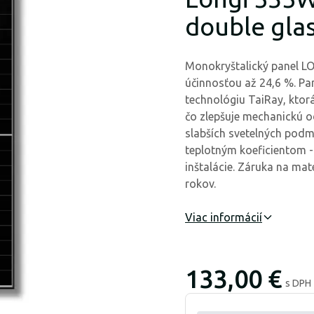
double gla
Monokryštalický panel L
účinnosťou až 24,6 %. Pan
technológiu TaiRay, ktor
čo zlepšuje mechanickú o
slabších svetelných podmi
teplotným koeficientom -
inštalácie. Záruka na mat
rokov.
Viac informácií
133,00 €
s DPH