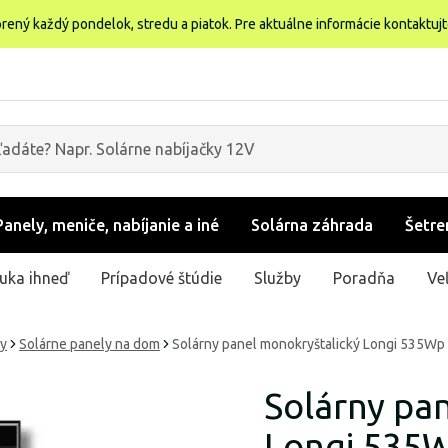
rený každý pondelok, stredu a piatok. Pre aktuálne informácie kontaktuj
Panely, meniče, nabíjanie a iné
Solárna záhrada
Šetre
uka ihneď
Prípadové štúdie
Služby
Poradňa
Ve
ly
Solárne panely na dom
Solárny panel monokryštalický Longi 535Wp 
Solárny pa
Longi 535W