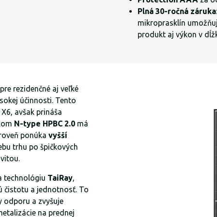
Plná 30-ročná záruka
mikroprasklín umožňuj
produkt aj výkon v dĺž
pre rezidenčné aj veľké
ysokej účinnosti. Tento
X6, avšak prináša
nkom
N-type HPBC 2.0
má
ároveň ponúka
vyšší
ebu trhu po špičkových
vitou.
a technológiu
TaiRay
,
 čistotu a jednotnosť. To
ly odporu a zvyšuje
metalizácie na prednej