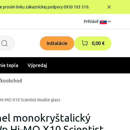
te prosím linku zákazníckej podpory 0950 103 310.
Prihlásiť
|
Inštalácie
0,00 €
nie tepla
Výpredaj
ľkoobchod
Hi-MO X10 Scientist double glass
nel monokryštalický
p Hi-MO X10 Scientist