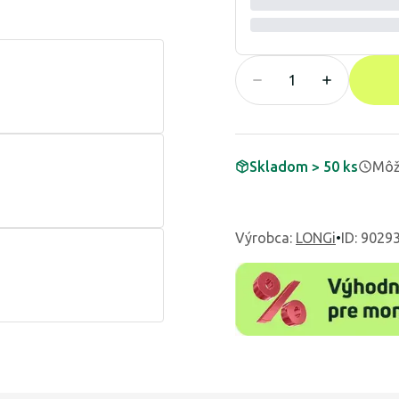
Skladom > 50 ks
Môž
Výrobca
:
LONGi
•
ID: 9029