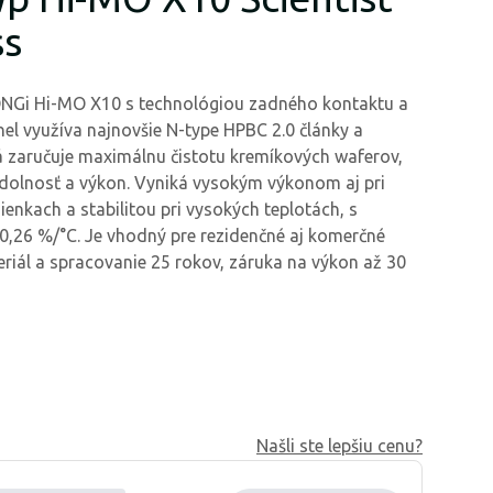
ss
ONGi Hi-MO X10 s technológiou zadného kontaktu a
el využíva najnovšie N-type HPBC 2.0 články a
á zaručuje maximálnu čistotu kremíkových waferov,
dolnosť a výkon. Vyniká vysokým výkonom aj pri
enkach a stabilitou pri vysokých teplotách, s
0,26 %/°C. Je vhodný pre rezidenčné aj komerčné
eriál a spracovanie 25 rokov, záruka na výkon až 30
Našli ste lepšiu cenu?