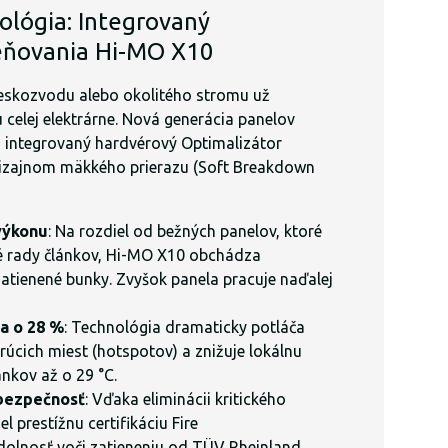
ológia: Integrovaný
ieňovania Hi-MO X10
leskozvodu alebo okolitého stromu už
celej elektrárne. Nová generácia panelov
 integrovaný hardvérový Optimalizátor
dizajnom mäkkého prierazu (Soft Breakdown
 výkonu
: Na rozdiel od bežných panelov, ktoré
elé rady článkov, Hi-MO X10 obchádza
atienené bunky. Zvyšok panela pracuje naďalej
a o 28 %
: Technológia dramaticky potláča
úcich miest (hotspotov) a znižuje lokálnu
ánkov až o 29 °C.
bezpečnosť
: Vďaka eliminácii kritického
l prestížnu certifikáciu Fire
olnosť voči zatieneniu od TÜV Rheinland.