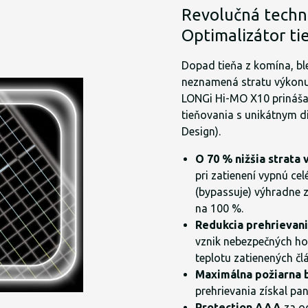
Revolučná techn
Optimalizátor t
Dopad tieňa z komína, b
neznamená stratu výkonu 
LONGi Hi-MO X10 prináša
tieňovania s unikátnym 
Design).
O 70 % nižšia strata
pri zatienení vypnú c
(bypassuje) výhradne z
na 100 %.
Redukcia prehrievani
vznik nebezpečných hor
teplotu zatienených čl
Maximálna požiarna 
prehrievania získal pane
Protection AAA
za od