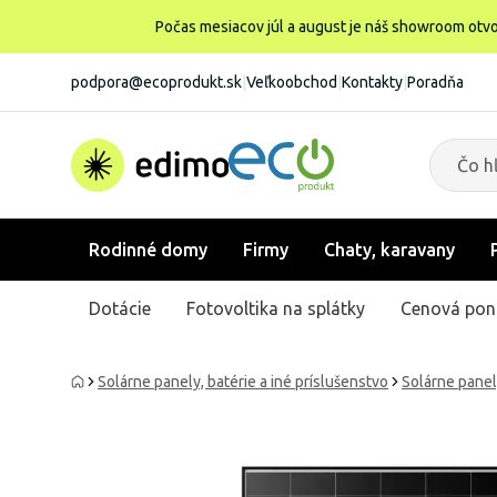
Počas mesiacov júl a august je náš showroom otvo
podpora@ecoprodukt.sk
|
Veľkoobchod
|
Kontakty
|
Poradňa
Rodinné domy
Firmy
Chaty, karavany
Dotácie
Fotovoltika na splátky
Cenová pon
Solárne panely, batérie a iné príslušenstvo
Solárne pane