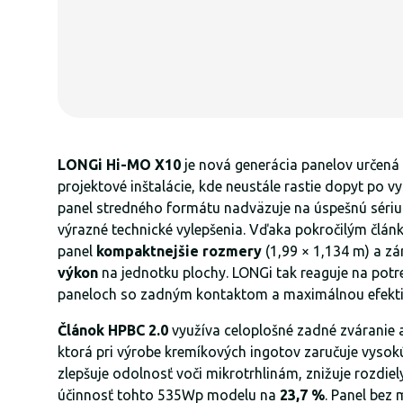
LONGi Hi-MO X10
je nová generácia panelov určená 
projektové inštalácie, kde neustále rastie dopyt po v
panel stredného formátu nadväzuje na úspešnú sériu 
výrazné technické vylepšenia. Vďaka pokročilým člá
panel
kompaktnejšie rozmery
(1,99 × 1,134 m) a z
výkon
na jednotku plochy. LONGi tak reaguje na potr
paneloch so zadným kontaktom a maximálnou efekti
Článok HPBC 2.0
využíva celoplošné zadné zváranie 
ktorá pri výrobe kremíkových ingotov zaručuje vysokú
zlepšuje odolnosť voči mikrotrhlinám, znižuje rozdie
účinnosť tohto 535Wp modelu na
23,7 %
. Panel bez 