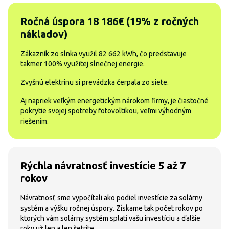
Ročná úspora 18 186€ (19% z ročných
nákladov)
Zákazník zo slnka využil 82 662 kWh, čo predstavuje
takmer 100% využitej slnečnej energie.
Zvyšnú elektrinu si prevádzka čerpala zo siete.
Aj napriek veľkým energetickým nárokom firmy, je čiastočné
pokrytie svojej spotreby fotovoltikou, veľmi výhodným
riešením.
Rýchla návratnosť investície 5 až 7
rokov
Návratnosť sme vypočítali ako podiel investície za solárny
systém a výšku ročnej úspory. Získame tak počet rokov po
ktorých vám solárny systém splatí vašu investíciu a ďalšie
roky už len a len šetríte.