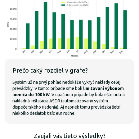
Prečo taký rozdiel v grafe?
Systém už na prvý pohľad nedokáže vykryť náklady celej
prevádzky. V tomto prípade sme boli
limitovaní výkonom
meniča do 100 kW.
V opačnom prípade by bola ešte nutná
nákladná inštalácia ASDR (automatizovaný systém
dispečerského riadenia). Aj napriek tomu prevádzka šetrí
niekoľko desiatok tisíc eur ročne.
Zaujali vás tieto výsledky?