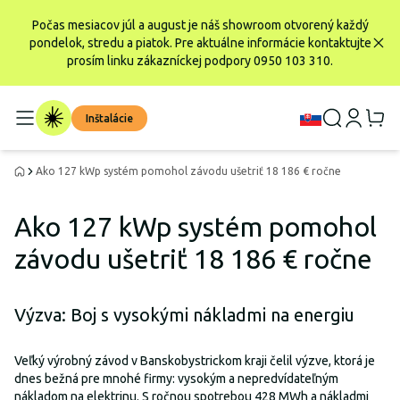
Počas mesiacov júl a august je náš showroom otvorený každý
pondelok, stredu a piatok. Pre aktuálne informácie kontaktujte
prosím linku zákazníckej podpory 0950 103 310.
Inštalácie
Ako 127 kWp systém pomohol závodu ušetriť 18 186 € ročne
Ako 127 kWp systém pomohol
závodu ušetriť 18 186 € ročne
Výzva: Boj s vysokými nákladmi na energiu
Veľký výrobný závod v Banskobystrickom kraji čelil výzve, ktorá je
dnes bežná pre mnohé firmy: vysokým a nepredvídateľným
nákladom na elektrinu. S ročnou spotrebou 428 MWh a nákladmi