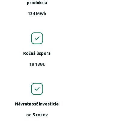
produkcia
134 MWh
Ročná úspora
18 186€
Návratnosť investície
od 5 rokov