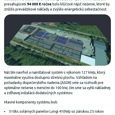
presahujúcimi
94 000 € ročne
bolo kľúčové nájsť riešenie, ktoré by
znížilo prevádzkové náklady a zvýšilo energetickú sebestačnosť.
Náš tím navrhol a nainštaloval systém s výkonom 127 kWp, ktorý
maximálne využíva dostupnú strešnú plochu. Vzhľadom na
požiadavky dispečerského riadenia (ASDR) sme sa rozhodli pre
optimálne riešenie s meničmi do 100 kW, čím sme sa vyhli nákladnej
a zdĺhavej inštalácii dodatočných systémov.
Hlavné komponenty systému boli:
310ks solárnych panelov Longi 410Wp so zárukou 25 rokov