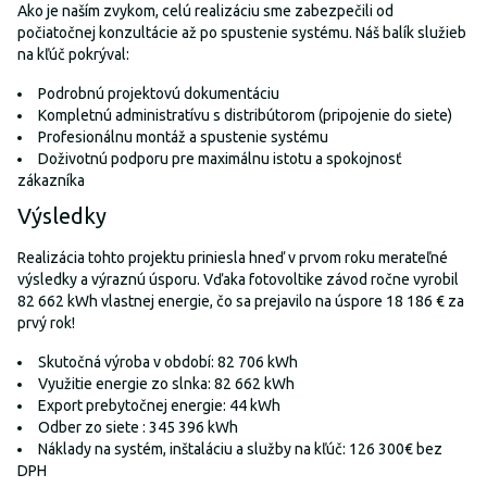
Ako je naším zvykom, celú realizáciu sme zabezpečili od
počiatočnej konzultácie až po spustenie systému. Náš balík služieb
na kľúč pokrýval:
Podrobnú projektovú dokumentáciu
Kompletnú administratívu s distribútorom (pripojenie do siete)
Profesionálnu montáž a spustenie systému
Doživotnú podporu pre maximálnu istotu a spokojnosť
zákazníka
Výsledky
Realizácia tohto projektu priniesla hneď v prvom roku merateľné
výsledky a výraznú úsporu. Vďaka fotovoltike závod ročne vyrobil
82 662 kWh vlastnej energie, čo sa prejavilo na úspore 18 186 € za
prvý rok!
Skutočná výroba v období: 82 706 kWh
Využitie energie zo slnka: 82 662 kWh
Export prebytočnej energie: 44 kWh
Odber zo siete : 345 396 kWh
Náklady na systém, inštaláciu a služby na kľúč: 126 300€ bez
DPH