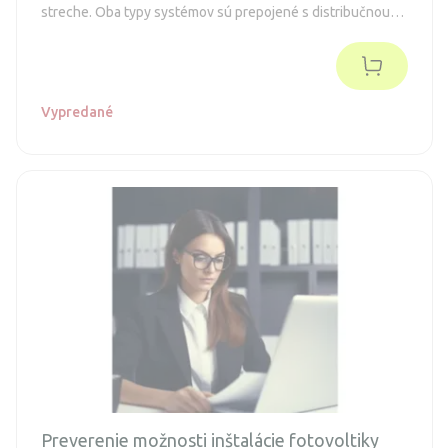
streche. Oba typy systémov sú prepojené s distribučnou
sieťou a preto je potrebné aby váš poskytovateľ elektriny
toto prepojenie schválil.
Vypredané
Preverenie možnosti inštalácie fotovoltiky