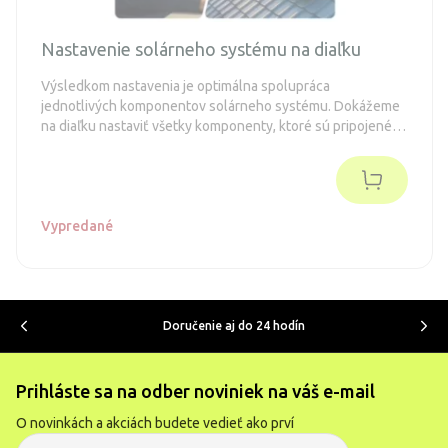
Nastavenie solárneho systému na diaľku
Výsledkom nastavenia je optimálna spolupráca
jednotlivých komponentov solárneho systému. Dokážeme
na diaľku nastaviť všetky komponenty, ktoré sú pripojené
do internetu.
Vypredané
Doručenie aj do 24 hodín
Prihláste sa na odber noviniek na váš e-mail
O novinkách a akciách budete vedieť ako prví