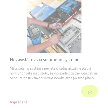
Nezávislá revízia solárneho systému
Máte solárny systém a neviete či spĺňa aktuálne platné
normy? Chcete mať istotu, že v prípade poistnej udalosti na
nehnuteľnosti vám poisťovňa neodmietne poistné plnenie?
Odporúčame zakúpiť službu nezávislej revízie systému.
Vypredané