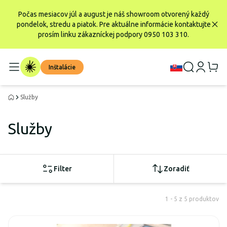
Počas mesiacov júl a august je náš showroom otvorený každý
pondelok, stredu a piatok. Pre aktuálne informácie kontaktujte
prosím linku zákazníckej podpory 0950 103 310.
Inštalácie
Služby
Služby
Filter
Zoradiť
1 - 5 z 5 produktov