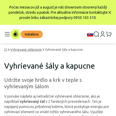
Počas mesiacov júl a august je náš showroom otvorený každý
pondelok, stredu a piatok. Pre aktuálne informácie kontaktujte
prosím linku zákazníckej podpory 0950 103 310.
Inštalácie
Vyhrievané oblečenie
Vyhrievané šály a kapucne
Vyhrievané šály a kapucne
Udržte svoje hrdlo a krk v teple s
vyhrievaným šálom
V ponuke nájdete aj netradičné vyhrievané oblečenie, ako je
napríklad
vyhrievaný šál
v 2 farebných prevedeniach. Ten je
napájaný pomocou pribalenej batérie, ktorá poskytuje energiu pre
vyhrievací element vo vnútri tohto vyhrievaného šálu. Využitie