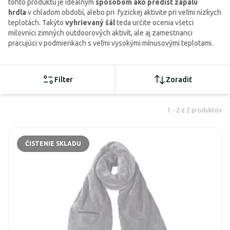
tohto produktu je ideálnym
spôsobom ako predísť zápalu
hrdla
v chladom období, alebo pri fyzickej aktivite pri veľmi nízkych
teplotách. Takýto
vyhrievaný šál
teda určite ocenia všetci
milovníci zimných outdoorových aktivít, ale aj zamestnanci
pracujúci v podmienkach s veľmi vysokými mínusovými teplotami.
Filter
Zoradiť
1 - 2 z 2 produktov
ČISTENIE SKLADU