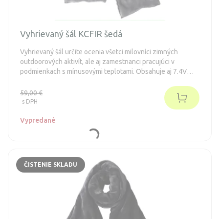
Vyhrievaný šál KCFIR šedá
Vyhrievaný šál určite ocenia všetci milovníci zimných
outdoorových aktivít, ale aj zamestnanci pracujúci v
podmienkach s mínusovými teplotami. Obsahuje aj 7.4V
2100mAh batériu, ktorá Vám poskytne až 7 hodín
prevádzky.
59,00 €
s DPH
Vypredané
ČISTENIE SKLADU