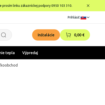
te prosím linku zákazníckej podpory 0950 103 310.
Prihlásiť
|
Inštalácie
0,00 €
nie tepla
Výpredaj
ľkoobchod