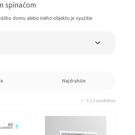
ým spínačom
vášho domu alebo iného objektu je využitie
ie
Najdrahšie
1 - 3 z 3 produktov