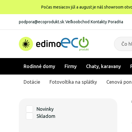
Počas mesiacov júl a august je náš showroom otvo
podpora@ecoprodukt.sk
|
Veľkoobchod
|
Kontakty
|
Poradňa
Rodinné domy
Firmy
Chaty, karavany
Dotácie
Fotovoltika na splátky
Cenová pon
Novinky
Skladom