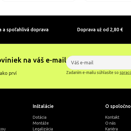
a a spoľahlivá doprava
Doprava už od 2,80 €
oviniek na váš e-mail
Zadaním e-mailu súhlasíte so
sprac
ako prví
Inštalácie
O spoločno
Dotácia
Kontakt
Montáže
O nás
kou
Legalizácia
Kariéra