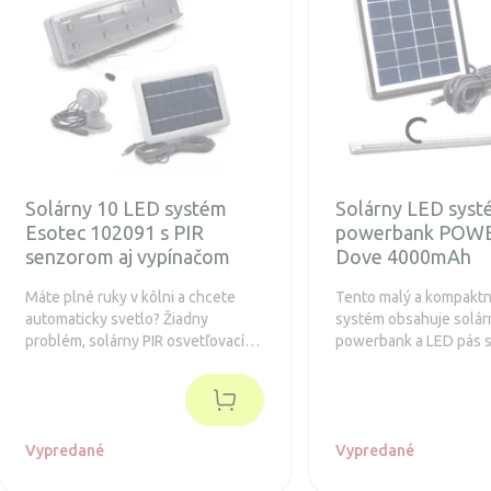
Solárny 10 LED systém
Solárny LED syst
Esotec 102091 s PIR
powerbank POWE
senzorom aj vypínačom
Dove 4000mAh
Máte plné ruky v kôlni a chcete
Tento malý a kompaktn
automaticky svetlo? Žiadny
systém obsahuje solár
problém, solárny PIR osvetľovací
powerbank a LED pás s
systém spĺňa túto požiadavku.
Vypredané
Vypredané