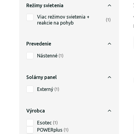
Režimy svietenia
Viac režimov svietenia +
(
1
)
reakcie na pohyb
Prevedenie
Nástenné
(
1
)
Solárny panel
Externý
(
1
)
Výrobca
Esotec
(
1
)
POWERplus
(
1
)