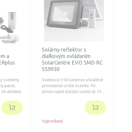
Solárny reflektor s
ém a
diaľkovým ovládaním
Rplus
SolarCentre EVO SMD RC
SS9930
ý svetelný
Svietivosť 350 lumenov a kvalitné
ny panel,
prevedenie určite oceníte. Pri
 36 diódami.
plnom nabití dokáže svietiť až 10
hodín. Konštrukcia z pevného kovu
a tvrdeného skla
Vypredané