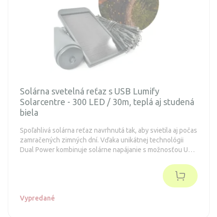
Solárna svetelná reťaz s USB Lumify
Solarcentre - 300 LED / 30m, teplá aj studená
biela
Spoľahlivá solárna reťaz navrhnutá tak, aby svietila aj počas
zamračených zimných dní. Vďaka unikátnej technológii
Dual Power kombinuje solárne napájanie s možnosťou USB
dobitia, čím garantuje svetlo počas celého roka. Ponúka
300 LED diód s možnosťou zmeny farby (teplá, studená
alebo mix) a 8 svetelných módov pre dokonalú atmosféru v
záhrade.
Vypredané