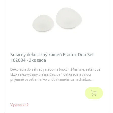
Solárny dekoračný kameň Esotec Duo Set
102084 - 2ks sada
Dekorácia do záhrady alebo na balkón. Masívne, saténové
sklo a nezvyčajný dizajn. Cez deň dekorácia a v noci
príjemné osvetlenie. Vo vnútri kameňa sa nachádza
kryštalický solárny modul, ktorý nabije batériu počas
slnečného svitu.
Vypredané