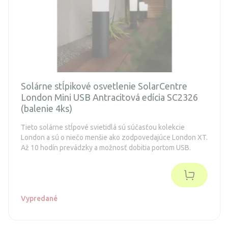
Solárne stĺpikové osvetlenie SolarCentre
London Mini USB Antracitová edícia SC2326
(balenie 4ks)
Tieto solárne stĺpové svietidlá sú súčasťou kolekcie
London a sú o niečo menšie ako zodpovedajúce London XT.
Až 10 hodín prevádzky a možnosť dobitia portom USB.
Vypredané