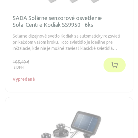
SADA Solárne senzorové osvetlenie
SolarCentre Kodiak SS9950 - 6ks
Solárne dizajnové svetlo Kodiak sa automaticky rozsvieti
pri každom vašom kroku. Toto svietidlo je ideálne pre
inštalácie, kde nie je možné zaviesť klasické svietidlá
napájané elektrickou sieťou.
185,40 €
s DPH
Vypredané