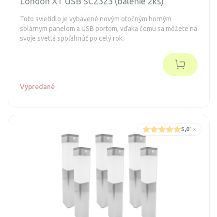
London XT USB SC2323 (balenie 2ks)
Toto svietidlo je vybavené novým otočným horným
solárnym panelom a USB portom, vďaka čomu sa môžete na
svoje svetlá spoľahnúť po celý rok.
Vypredané
5,0
1
×