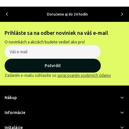
Doručenie aj do 24 hodín
Prihláste sa na odber noviniek na váš e-mail
O novinkách a akciách budete vedieť ako prví
Potvrdiť
Zadaním e-mailu súhlasíte so
spracovaním osobných údajov
Nákup
Informácie
Inštalácie