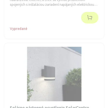
spojených s inštaláciou zariadení napájaných elektrickou
sieťou.
Vypredané
Solárne nástenné osvetlenie SolarCentre