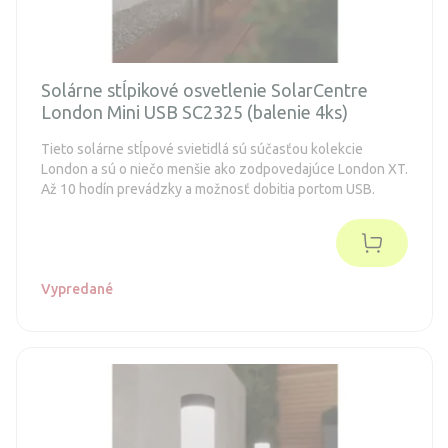
Solárne stĺpikové osvetlenie SolarCentre
London Mini USB SC2325 (balenie 4ks)
Tieto solárne stĺpové svietidlá sú súčasťou kolekcie
London a sú o niečo menšie ako zodpovedajúce London XT.
Až 10 hodín prevádzky a možnosť dobitia portom USB.
Vypredané