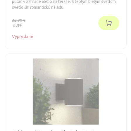
pútač v záhrade alebo na terase. S teplým bielym svetlom,
svetlo šíri romantickú náladu.
32,90 €
s DPH
Vypredané