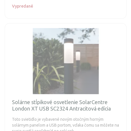
Vypredané
Solárne stĺpikové osvetlenie SolarCentre
London XT USB SC2324 Antracitová edícia
Toto svietidlo je vybavené novým otočným horným
solárnym panelom a USB portom, vďaka čomu sa môžete na
svoje svetlá spoľahnúť po celý rok.