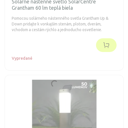
Solárne nástenné svetlo SolarCentre
Grantham 60 lm teplá biela
Pomocou solárneho nástenného svetla Grantham Up &
Down pridajte k vonkajším stenám, plotom, dverám,
vchodom a cestám rýchlo a jednoducho osvetlenie.
Vypredané