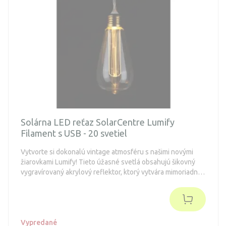
Solárna LED reťaz SolarCentre Lumify
Filament s USB - 20 svetiel
Vytvorte si dokonalú vintage atmosféru s našimi novými
žiarovkami Lumify! Tieto úžasné svetlá obsahujú šikovný
vygravírovaný akrylový reflektor, ktorý vytvára mimoriadne
autentický efekt vláknovej žiarovky.
Vypredané