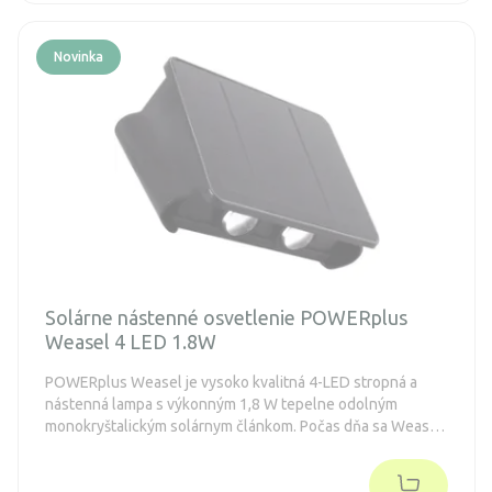
Novinka
Solárne nástenné osvetlenie POWERplus
Weasel 4 LED 1.8W
POWERplus Weasel je vysoko kvalitná 4-LED stropná a
nástenná lampa s výkonným 1,8 W tepelne odolným
monokryštalickým solárnym článkom. Počas dňa sa Weasel
nabíja slnečnou energiou a v noci automaticky svieti
krásnym svetlom 4 LED diód teplého bieleho odtieňa