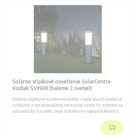
Solárne stĺpikové osvetlenie SolarCentre
Kodiak SS9900 (balenie 2 svetiel)
Solárne stĺpikové osvetlenie Kodiak v sade dvoch svetiel je
vyrobené z vysokokvalitnej nerezovej ocele. Po zotmení sa
automaticky rozsvieti, nieje nutného ho napájať káblami a je
poháňané slnečnou energiou. Vďaka modernému dizajnu
sa hodí na každú záhradu, terasu, alebo chodník. Odolnosť
voči vode mu umožňuje fungovať počas celého roka.