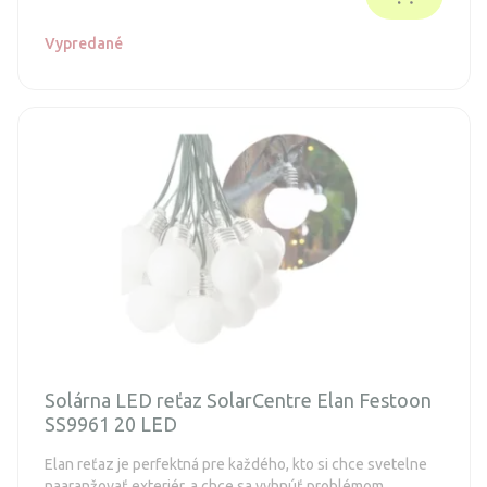
smerom nahor a nadol na stenu vďaka zabudovanému
senzoru denného svetla.
Vypredané
Solárna LED reťaz SolarCentre Elan Festoon
SS9961 20 LED
Elan reťaz je perfektná pre každého, kto si chce svetelne
naaranžovať exteriér, a chce sa vyhnúť problémom