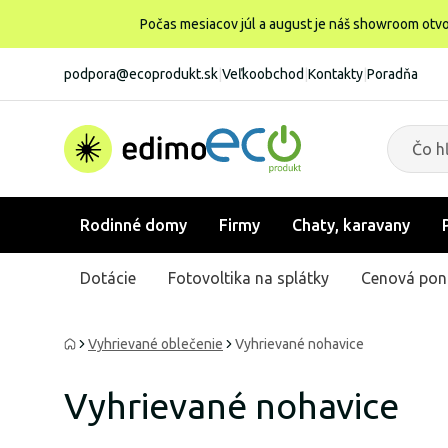
Počas mesiacov júl a august je náš showroom otvo
podpora@ecoprodukt.sk
|
Veľkoobchod
|
Kontakty
|
Poradňa
Rodinné domy
Firmy
Chaty, karavany
Dotácie
Fotovoltika na splátky
Cenová pon
Vyhrievané oblečenie
Vyhrievané nohavice
Vyhrievané nohavice