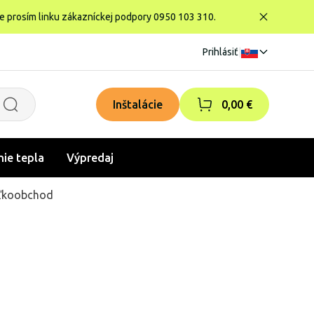
te prosím linku zákazníckej podpory 0950 103 310.
Prihlásiť
|
Inštalácie
0,00 €
nie tepla
Výpredaj
ľkoobchod