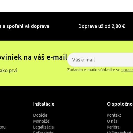
a a spoľahlivá doprava
Doprava už od 2,80 €
oviniek na váš e-mail
Zadaním e-mailu súhlasíte so
sprac
ako prví
Inštalácie
O spoločno
Dotácia
Kontakt
Montáže
O nás
kou
Legalizácia
Kariéra