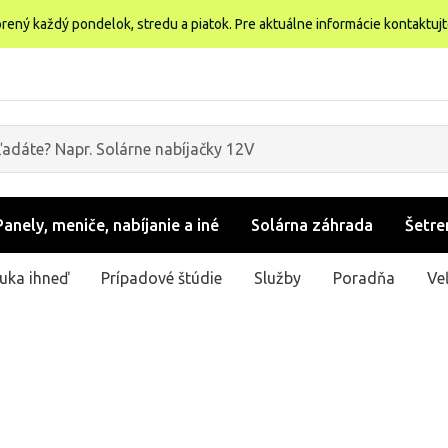
rený každý pondelok, stredu a piatok. Pre aktuálne informácie kontaktuj
Panely, meniče, nabíjanie a iné
Solárna záhrada
Šetre
uka ihneď
Prípadové štúdie
Služby
Poradňa
Ve