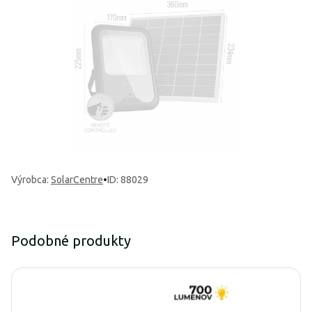
Výrobca
:
SolarCentre
•
ID: 88029
Podobné produkty