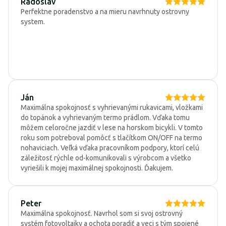
Radoslav
Perfektne poradenstvo a na mieru navrhnuty ostrovny
system.
Ján
Maximálna spokojnosť s vyhrievanými rukavicami, vložkami
do topánok a vyhrievaným termo prádlom. Vďaka tomu
môžem celoročne jazdiť v lese na horskom bicykli. V tomto
roku som potreboval pomôcť s tlačítkom ON/OFF na termo
nohaviciach. Veľká vďaka pracovníkom podpory, ktorí celú
záležitosť rýchle od-komunikovali s výrobcom a všetko
vyriešili k mojej maximálnej spokojnosti. Ďakujem.
Peter
Maximálna spokojnosť. Navrhol som si svoj ostrovný
systém fotovoltaiky a ochota poradiť a veci s tým spojené