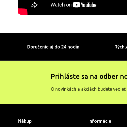
Doručenie aj do 24 hodín
Rýchl
Prihláste sa na odber n
O novinkách a akciách budete vedieť 
Nákup
Informácie