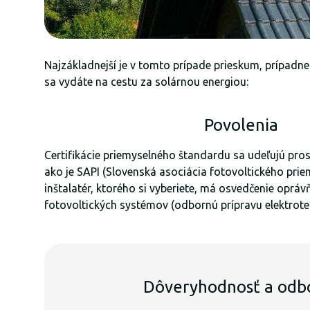
Najzákladnejší je v tomto prípade prieskum, prípadne
sa vydáte na cestu za solárnou energiou:
Povolenia
Certifikácie priemyselného štandardu sa udeľujú pro
ako je SAPI (Slovenská asociácia fotovoltického priemy
inštalatér, ktorého si vyberiete, má osvedčenie opráv
fotovoltických systémov (odbornú prípravu elektrote
Dôveryhodnosť a odb