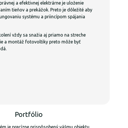
ávnej a efektivnej elektrárne je uloženie
aním tieňov a prekážok. Preto je dôležité aby
 fungovaniu systému a priincípom spájania
školení vždy sa snažia aj priamo na streche
nie a montáž fotovoltiky preto môže byť
zdá.
Portfólio
stém je precízne prispôsobený vášmu objektu,