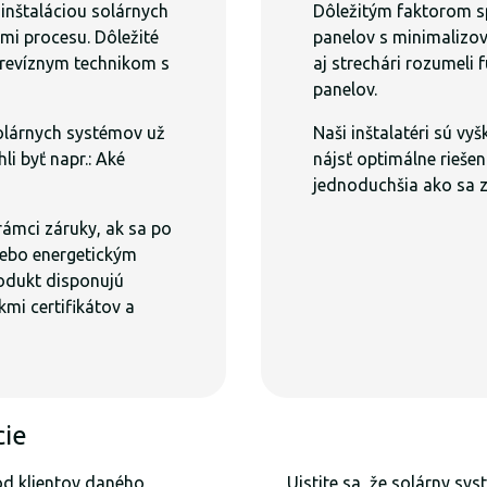
s inštaláciou solárnych
Dôležitým faktorom spr
mi procesu. Dôležité
panelov s minimalizov
m revíznym technikom s
aj strechári rozumeli
panelov.
solárnych systémov už
Naši inštalatéri sú vy
li byť napr.: Aké
nájsť optimálne rieše
jednoduchšia ako sa 
rámci záruky, ak sa po
lebo energetickým
odukt disponujú
mi certifikátov a
cie
 od klientov daného
Uistite sa, že solárny sy