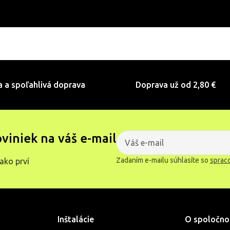
a a spoľahlivá doprava
Doprava už od 2,80 €
oviniek na váš e-mail
Zadaním e-mailu súhlasíte so
sprac
ako prví
Inštalácie
O spoločno