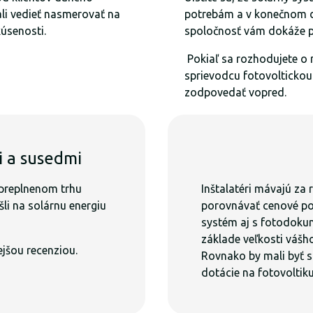
mali vedieť nasmerovať na
potrebám a v konečnom dô
kúsenosti.
spoločnosť vám dokáže 
Pokiaľ sa rozhodujete o 
sprievodcu fotovoltickou
zodpovedať vopred.
mi a susedmi
preplnenom trhu
Inštalatéri mávajú za 
šli na solárnu energiu
porovnávať cenové po
systém aj s fotodoku
základe veľkosti vášh
ejšou recenziou.
Rovnako by mali byť 
dotácie na fotovoltik