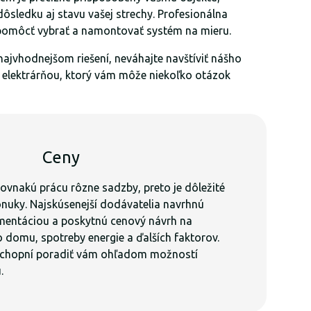
sledku aj stavu vašej strechy. Profesionálna
pomôcť vybrať a namontovať systém na mieru.
najvhodnejšom riešení, neváhajte navštíviť nášho
 elektrárňou, ktorý vám môže niekoľko otázok
Ceny
rovnakú prácu rôzne sadzby, preto je dôležité
nuky. Najskúsenejší dodávatelia navrhnú
mentáciou a poskytnú cenový návrh na
o domu, spotreby energie a ďalších faktorov.
schopní poradiť vám ohľadom možností
u.