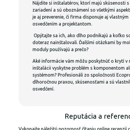
Nájdite si inštalatérov, ktorí majú skúsenosti 
zariadení a sú oboznámení so všetkými aspekt
je aj preverenie, či firma disponuje aj vlastný
osvedčením a projektantom.
Opýtajte sa ich, ako dlho podnikajú a koľko 
doteraz nainštalovali. Ďalšími otázkami by moh
moduly používajú a prečo?
Aké informácie vám môžu poskytnúť o krytí v 
inštalácii vyskytne problém s komponentom a
systémom? Profesionáli zo spoločnosti Ecopr
dlhoročnou praxou, skúsenosťami a sú vlastník
osvedčení.
Reputácia a referen
Vykonajte náležitú pozornosť čítaniu online recenzií