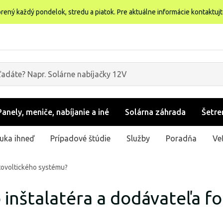
rený každý pondelok, stredu a piatok. Pre aktuálne informácie kontaktuj
Panely, meniče, nabíjanie a iné
Solárna záhrada
Šetre
uka ihneď
Prípadové štúdie
Služby
Poradňa
Ve
otovoltického systému?
 inštalatéra a dodávateľa f