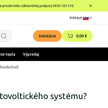
te prosím linku zákazníckej podpory 0950 103 310.
Prihlásiť
|
Inštalácie
0,00 €
nie tepla
Výpredaj
ľkoobchod
otovoltického systému?