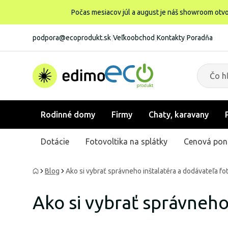
Počas mesiacov júl a august je náš showroom otvo
podpora@ecoprodukt.sk
|
Veľkoobchod
|
Kontakty
|
Poradňa
Rodinné domy
Firmy
Chaty, karavany
Dotácie
Fotovoltika na splátky
Cenová pon
Blog
Ako si vybrať správneho inštalatéra a dodávateľa f
Ako si vybrať správneho