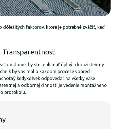
dôležitých faktorov, ktoré je potrebné zvážiť, keď
Transparentnosť
a vašom dome, by ste mali mať úplný a konzistentný
technik by vás mal o každom procese vopred
 ochotný kedykoľvek odpovedať na všetky vaše
arentnej a odbornej činnosti je vedenie montážneho
o protokolu.
hy