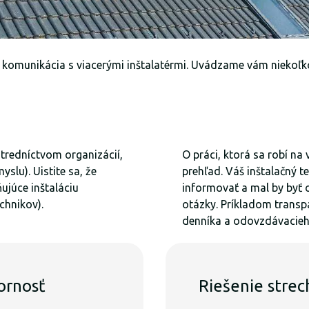
 komunikácia s viacerými inštalatérmi. Uvádzame vám niekoľko 
stredníctvom organizácií,
O práci, ktorá sa robí n
slu). Uistite sa, že
prehľad. Váš inštalačný 
ňujúce inštaláciu
informovať a mal by byť
chnikov).
otázky. Príkladom transp
denníka a odovzdávacieh
ornosť
Riešenie strec