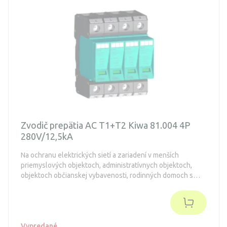
Zvodič prepätia AC T1+T2 Kiwa 81.004 4P
280V/12,5kA
Na ochranu elektrických sietí a zariadení v menších
priemyslových objektoch, administratívnych objektoch,
objektoch občianskej vybavenosti, rodinných domoch s
prípojkou nn zemným káblom pred účinkami prepäťovej
vlny spôsobenej blízkym, priamym alebo nepriamym
úderom blesku.
Vypredané