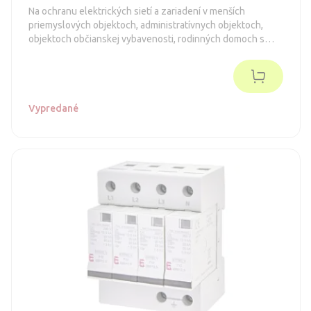
Na ochranu elektrických sietí a zariadení v menších
priemyslových objektoch, administratívnych objektoch,
objektoch občianskej vybavenosti, rodinných domoch s
prípojkou nn zemným káblom pred účinkami prepäťovej
vlny spôsobenej blízkym, priamym alebo nepriamym
úderom blesku.
Vypredané