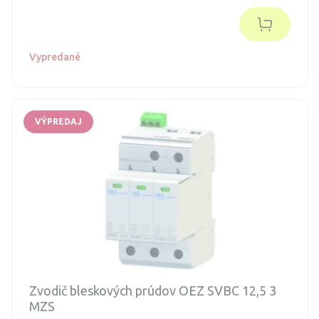
prípojkou nn zemným káblom pred účinkami prepäťovej
vlny spôsobenej blízkym, priamym alebo nepriamym
úderom blesku.
Vypredané
VÝPREDAJ
Zvodič bleskových prúdov OEZ SVBC 12,5 3
MZS