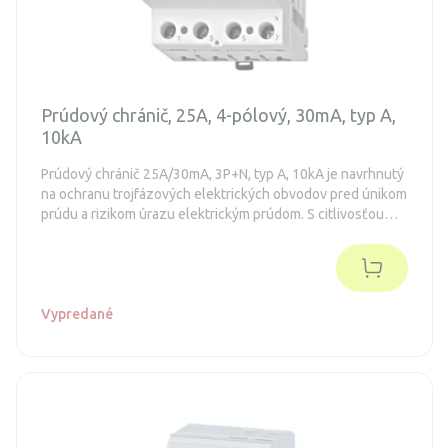
Prúdový chránič, 25A, 4-pólový, 30mA, typ A,
10kA
Prúdový chránič 25A/30mA, 3P+N, typ A, 10kA je navrhnutý
na ochranu trojfázových elektrických obvodov pred únikom
prúdu a rizikom úrazu elektrickým prúdom. S citlivosťou
30mA poskytuje spoľahlivú ochranu osôb, zatiaľ čo typ A
umožňuje detekciu striedavého a pulzujúceho
jednosmerného prúdu. Vďaka svojej vypínacej schopnosti
10kA je vhodný pre priemyselné, komerčné aj náročnejšie
domáce aplikácie, kde je vyžadovaná vysoká úroveň
Vypredané
bezpečnosti a spoľahlivosti.