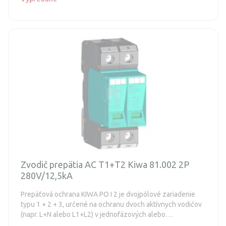
Zvodič prepätia AC T1+T2 Kiwa 81.002 2P
280V/12,5kA
Prepäťová ochrana KIWA PO I 2 je dvojpólové zariadenie
typu 1 + 2 + 3, určené na ochranu dvoch aktívnych vodičov
(napr. L+N alebo L1+L2) v jednofázových alebo
dvojvodičových AC systémoch. Poskytuje komplexnú