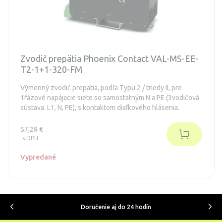
Zvodič prepätia Phoenix Contact VAL-MS-EE-
T2-1+1-320-FM
Výmenný zvodič prepätia, podľa Typu 2 / triedy II, pre
1fázové napájacie siete so samostatným N a PE (3vodičová
sústava: L1, N, PE), s kontaktom diaľkového hlásenia.
57,29 €
s DPH
Vypredané
Doručenie aj do 24 hodín