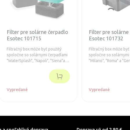
Filter pre solárne čerpadlo
Filter pre solárne
Esotec 101715
Esotec 101732
Filtračný box môže byť použitý
Filtračný box môže byť
spoločne so solárnymi čerpadlami
spoločne so solárnymi
"WaterSplash", "Napoli", "Siena"a
"Milano", "Roma" a "Ge
"Marino".
Vypredané
Vypredané
a a spoľahlivá doprava
Doprava už od 2,80 €