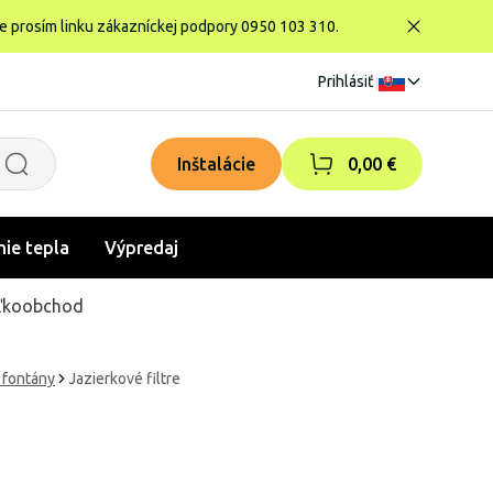
te prosím linku zákazníckej podpory 0950 103 310.
Prihlásiť
|
Inštalácie
0,00 €
nie tepla
Výpredaj
ľkoobchod
 fontány
Jazierkové filtre