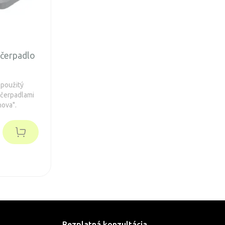
 čerpadlo
 použitý
 čerpadlami
nova".
Bezplatná konzultácia