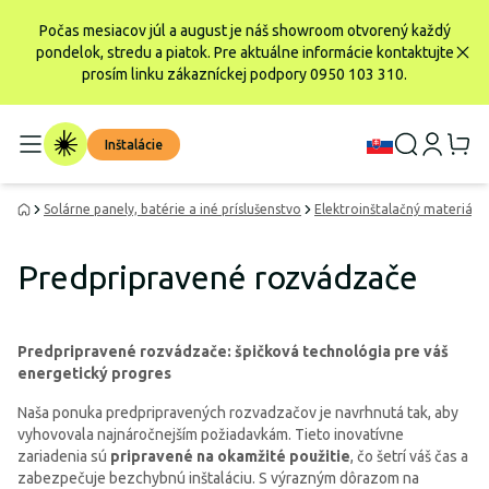
Počas mesiacov júl a august je náš showroom otvorený každý
pondelok, stredu a piatok. Pre aktuálne informácie kontaktujte
prosím linku zákazníckej podpory 0950 103 310.
Inštalácie
Solárne panely, batérie a iné príslušenstvo
Elektroinštalačný materiál
Predpripravené rozvádzače
Predpripravené rozvádzače: špičková technológia pre váš
energetický progres
Naša ponuka predpripravených rozvadzačov je navrhnutá tak, aby
vyhovovala najnáročnejším požiadavkám. Tieto inovatívne
zariadenia sú
pripravené na okamžité použitie
, čo šetrí váš čas a
zabezpečuje bezchybnú inštaláciu. S výrazným dôrazom na