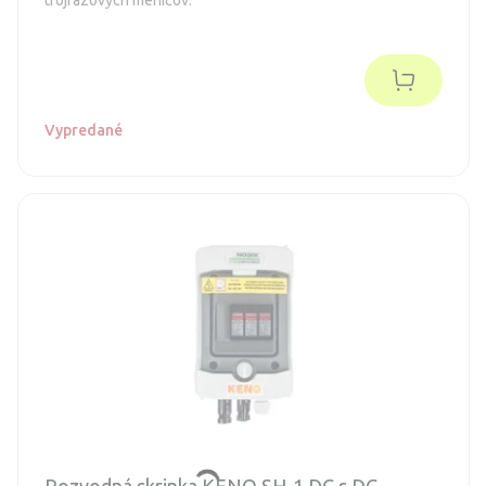
Vypredané
Rozvodná skrinka KENO SH-1 DC s DC