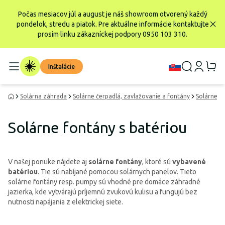
Počas mesiacov júl a august je náš showroom otvorený každý
pondelok, stredu a piatok. Pre aktuálne informácie kontaktujte
prosím linku zákazníckej podpory 0950 103 310.
Inštalácie
Solárna záhrada
Solárne čerpadlá, zavlažovanie a fontány
Solárne f
Solárne fontány s batériou
V našej ponuke nájdete aj
solárne fontány
, ktoré sú
vybavené
batériou
. Tie sú nabíjané pomocou solárnych panelov. Tieto
solárne fontány resp. pumpy sú vhodné pre domáce záhradné
jazierka, kde vytvárajú príjemnú zvukovú kulisu a fungujú bez
nutnosti napájania z elektrickej siete.