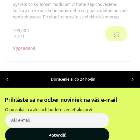
Systém so solárnym modulom vrátane zapichovacieho
kolíka a elektronického ponorného čerpadla odolnému voči
opotrebovaniu. Pri slnečnom svite sa elektrická energia
ukladá do batérii.
109,00 €
s DPH
Vypredané
Doručenie aj do 24 hodín
Prihláste sa na odber noviniek na váš e-mail
O novinkách a akciách budete vedieť ako prví
Potvrdiť