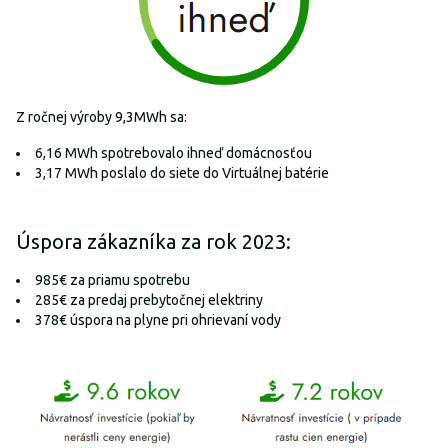
Z ročnej výroby 9,3MWh sa:
6,16 MWh spotrebovalo ihneď domácnosťou
3,17 MWh poslalo do siete do Virtuálnej batérie
Úspora zákazníka za rok 2023:
985€ za priamu spotrebu
285€ za predaj prebytočnej elektriny
378€ úspora na plyne pri ohrievaní vody