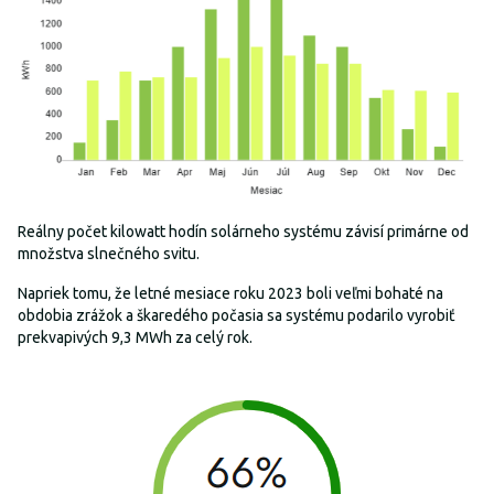
Reálny počet kilowatt hodín solárneho systému závisí primárne od
množstva slnečného svitu.
Napriek tomu, že letné mesiace roku 2023 boli veľmi bohaté na
obdobia zrážok a škaredého počasia sa systému podarilo vyrobiť
prekvapivých 9,3 MWh za celý rok.