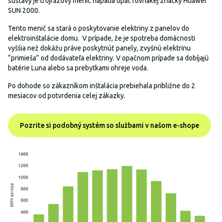
sústavy je trojfázový menič napätia opäť rovnakej značky Huawei
SUN 2000.
Tento menič sa stará o poskytovanie elektriny z panelov do
elektroinštalácie domu. V prípade, že je spotreba domácnosti
vyššia než dokážu práve poskytnúť panely, zvyšnú elektrinu
“primieša” od dodávateľa elektriny. V opačnom prípade sa dobíjajú
batérie Luna alebo sa prebytkami ohreje voda.
Po dohode so zákazníkom inštalácia prebiehala približne do 2
mesiacov od potvrdenia celej zákazky.
Pozrite si podobný systém so službami v našom e-shope