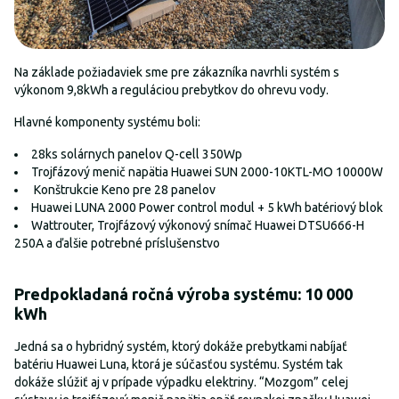
Na základe požiadaviek sme pre zákazníka navrhli systém s
výkonom 9,8kWh a reguláciou prebytkov do ohrevu vody.
Hlavné komponenty systému boli:
28ks solárnych panelov Q-cell 350Wp
Trojfázový menič napätia Huawei SUN 2000-10KTL-MO 10000W
Konštrukcie Keno pre 28 panelov
Huawei LUNA 2000 Power control modul + 5 kWh batériový blok
Wattrouter, Trojfázový výkonový snímač Huawei DTSU666-H
250A a ďalšie potrebné príslušenstvo
Predpokladaná ročná výroba systému: 10 000
kWh
Jedná sa o hybridný systém, ktorý dokáže prebytkami nabíjať
batériu Huawei Luna, ktorá je súčasťou systému. Systém tak
dokáže slúžiť aj v prípade výpadku elektriny. “Mozgom” celej