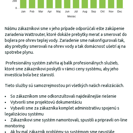
Nášmu zákazníkovi sme v jeho prípade odporúčali ešte zakúpenie
zariadenia Wattrouter, ktoré dokáže prebytky merať a smerovať do
bojlera pre ohrev teplej vody. Zariadenie sme nakonfigurovali tak,
aby prebytky smerovali na ohrev vody a tak domácnosť ušetrí aj na
spotrebe plynu.
Profesionálny systém zahŕňa aj balík profesionálnych služieb,
ktoré sme zákazníkovi poskytli v rámci ceny systému, aby jeho
investícia bola bez starostí.
Tieto služby sú samozrejmosťou pri všetkých našich realizáciách.
So zákazníkom sme odkonzultovali najideálnejšie riešenie
Vytvorili sme projektovú dokumentáciu
Vybavili sme za zákazníka komplet administratívu spojenú s
legalizáciou systému
Zákazníkovi sme systém namontovali, spustili a pripravili on-line
monitoring
Ak by mal zákazník problémy so systémom sme neustále