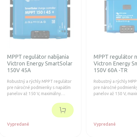
MPPT regulátor nabíjania
MPPT regulátor n
Victron Energy SmartSolar
Victron Energy S
150V 45A
150V 60A -TR
Robustný a rýchly MPPT regulátor
Robustný a rýchly MPP
pre náročné podmienky s napätím
pre náročné podmienky
panelov až 150 V, maximálny
panelov až 150 V, max
nabíjací prúd 45A. Predĺžená
nabíjací prúd 60 A. Pre
záruka 5 rokov. Navyše je
záruka 5 rokov.
integrovaný Bluetooth.
Vypredané
Vypredané