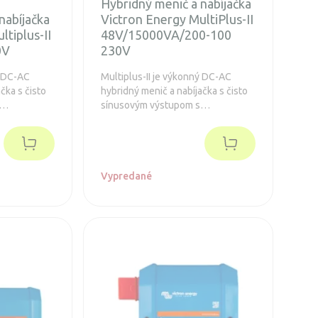
Hybridný menič a nabíjačka
nabíjačka
Victron Energy MultiPlus-II
ltiplus-II
48V/15000VA/200-100
0V
230V
ý DC-AC
Multiplus-II je výkonný DC-AC
čka s čisto
hybridný menič a nabíjačka s čisto
sínusovým výstupom s
ou
integrovanou adaptívnou
tra rýchlym
nabíjačkou batérií a ultra rýchlym
om zdroja
transferovým prepínačom zdroja
napätia.
Vypredané