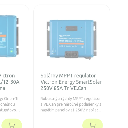
Victron
Solárny MPPT regulátor
2/12-30A
Victron Energy SmartSolar
aná
250V 85A Tr VE.Can
gy Orion-Tr
Robustný a rýchly MPPT regulátor
ionálnou
s VE.Can pre náročné podmienky s
jstupňovou
napätím panelov až 250V, nabíjací
vanou
prúd 85A. Predĺžená záruka na 5
ruka 5
rokov.