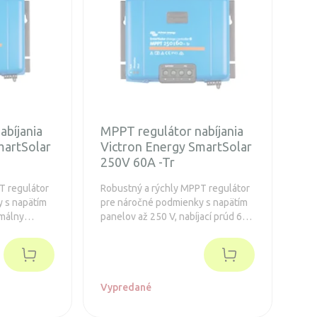
abíjania
MPPT regulátor nabíjania
martSolar
Victron Energy SmartSolar
250V 60A -Tr
T regulátor
Robustný a rýchly MPPT regulátor
 s napätím
pre náročné podmienky s napätím
imálny
panelov až 250 V, nabíjací prúd 60
dĺžená
A. Batéria 12/24/48V, FV max
860/1720/3440Wp. Integrovaný
Bluetooth a konektor pre zásuvný
displej.
Vypredané