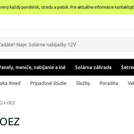
rený každý pondelok, stredu a piatok. Pre aktuálne informácie kontaktuj
Panely, meniče, nabíjanie a iné
Solárna záhrada
Šetre
uka ihneď
Prípadové štúdie
Služby
Poradňa
Ve
OEZ
OEZ