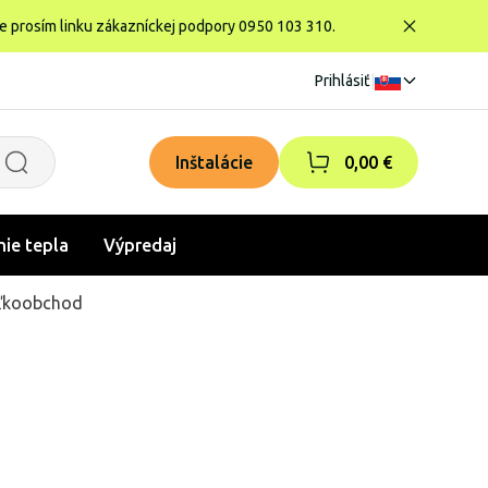
te prosím linku zákazníckej podpory 0950 103 310.
Prihlásiť
|
Inštalácie
0,00 €
nie tepla
Výpredaj
ľkoobchod