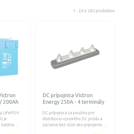
1 - 24 z 285 produktov
Victron
DC prípojnica Victron
 / 200Ah
Energy 250A - 4 terminály
gy LiFePO4
DC prípojnica sa používa pre
G je
distribúciu vysokého DC prúdu a
 batéria
súčasne tiež slúži ako pripojenie
a efektívne
pre batérie a / alebo DC zariadenie.