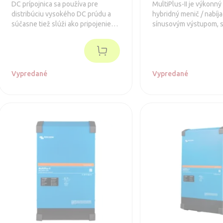
DC prípojnica sa používa pre
MultiPlus-II je výkonn
distribúciu vysokého DC prúdu a
hybridný menič / nabíja
súčasne tiež slúži ako pripojenie
sínusovým výstupom, 
pre batérie a / alebo DC zariadenie.
integrovanou adaptívn
nabíjačkou batérií a ul
transferovým prepínač
napájania (batérie / ex
Vypredané
zdroj).
Vypredané