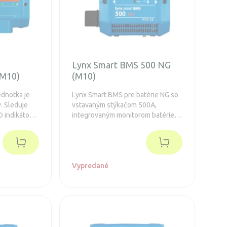
Lynx Smart BMS 500 NG
(M10)
(M10)
ednotka je
Lynx Smart BMS pre batérie NG so
y. Sleduje
vstavaným stýkačom 500A,
D indikátor
integrovaným monitorom batérie,
uje, v akom
VE.Can a bluetooth. Predĺžená
ruka 5 rokov.
záruka 5 rokov.
Vypredané