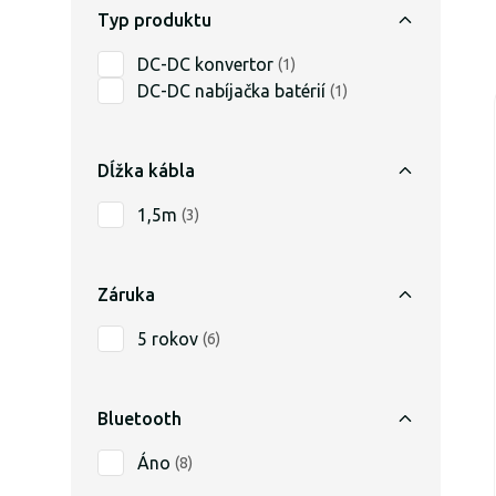
Typ produktu
DC-DC konvertor
(
1
)
DC-DC nabíjačka batérií
(
1
)
Dĺžka kábla
1,5m
(
3
)
Záruka
5 rokov
(
6
)
Bluetooth
Áno
(
8
)