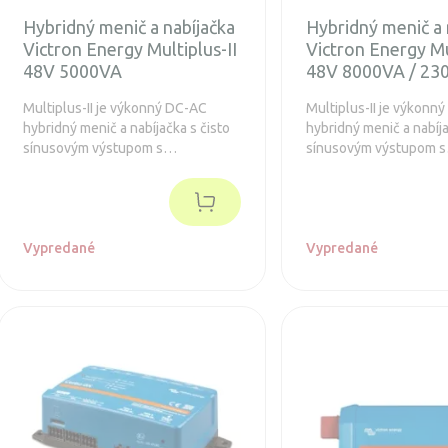
Hybridný menič a nabíjačka
Hybridný menič a 
Victron Energy Multiplus-II
Victron Energy Mu
48V 5000VA
48V 8000VA / 23
Multiplus-II je výkonný DC-AC
Multiplus-II je výkonn
hybridný menič a nabíjačka s čisto
hybridný menič a nabíja
sínusovým výstupom s
sínusovým výstupom s
integrovanou adaptívnou
integrovanou adaptívn
nabíjačkou batérií a ultra rýchlym
nabíjačkou batérií a ul
transferovým prepínačom zdroja
transferovým prepínač
napätia.
napätia.
Vypredané
Vypredané