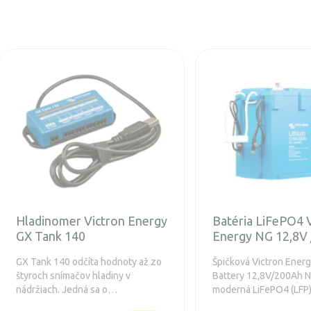
Hladinomer Victron Energy
Batéria LiFePO4 
GX Tank 140
Energy NG 12,8V
GX Tank 140 odčíta hodnoty až zo
Špičková Victron Ener
štyroch snímačov hladiny v
Battery 12,8V/200Ah N
nádržiach. Jedná sa o
moderná LiFePO4 (LFP)
príslušenstvo, ktoré je určené pre
určená pre spoľahlivé 