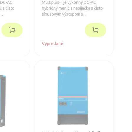
ý DC-AC
Multiplus-II je výkonný DC-AC
č s čisto
hybridný menič a nabíjačka s čisto
s
sínusovým výstupom s
ou
integrovanou adaptívnou
tra rýchlym
nabíjačkou batérií a ultra rýchlym
om zdroja
transferovým prepínačom zdroja
terný AC
napätia.
Vypredané