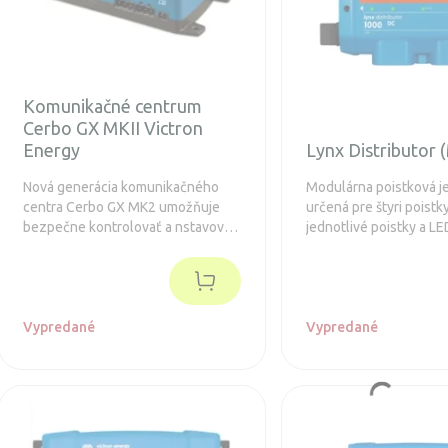
Komunikačné centrum
Cerbo GX MKII Victron
Energy
Lynx Distributor 
Nová generácia komunikačného
Modulárna poistková j
centra Cerbo GX MK2 umožňuje
určená pre štyri poistk
bezpečne kontrolovať a nstavovať
jednotlivé poistky a LE
solárny systém odkiaľkoľvek a
na prednej strane indik
maximalizuje jeho výkon.
sú stave. Predĺžená zá
Vypredané
Vypredané