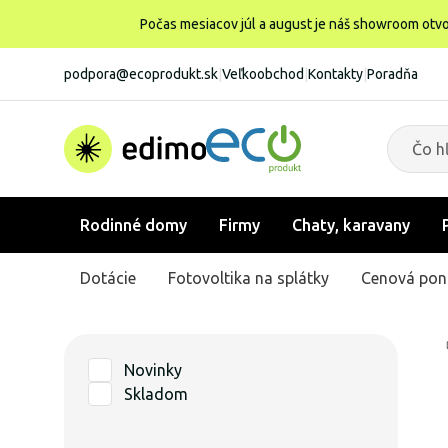
Počas mesiacov júl a august je náš showroom otvo
podpora@ecoprodukt.sk
|
Veľkoobchod
|
Kontakty
|
Poradňa
Rodinné domy
Firmy
Chaty, karavany
Dotácie
Fotovoltika na splátky
Cenová pon
Novinky
Skladom