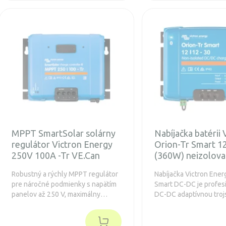
MPPT SmartSolar solárny
Nabíjačka batérii 
regulátor Victron Energy
Orion-Tr Smart 1
250V 100A -Tr VE.Can
(360W) neizolov
Robustný a rýchly MPPT regulátor
Nabíjačka Victron Ener
pre náročné podmienky s napätím
Smart DC-DC je profes
panelov až 250 V, maximálny
DC-DC adaptívnou tro
nabíjací prúd 100 A. Predĺžená
nabíjačkou so zabudo
záruka 5 rokov.
funkciou Bluetooth. Zá
rokov.