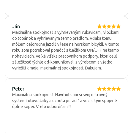
Ján
Maximálna spokojnosť s vyhrievanými rukavicami, vložkami
do topánok a vyhrievaným termo prádlom. Vďaka tomu
môžem celoročne jazdiť v lese na horskom bicykli. V tomto
roku som potreboval pomôcť s tlačítkom ON/OFF na termo
nohaviciach. Veľká vďaka pracovníkom podpory, ktorí celú
záležitosť rýchle od-komunikovali s výrobcom a všetko
vyriešili k mojej maximálnej spokojnosti. Ďakujem.
Peter
Maximálna spokojnosť. Navrhol som si svoj ostrovný
systém fotovoltaiky a ochota poradiť a veci s tým spojené
úplne super. Vrelo odporúčam !!!