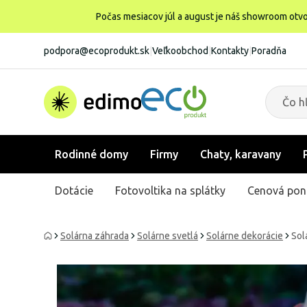
Počas mesiacov júl a august je náš showroom otvo
podpora@ecoprodukt.sk
|
Veľkoobchod
|
Kontakty
|
Poradňa
Rodinné domy
Firmy
Chaty, karavany
Dotácie
Fotovoltika na splátky
Cenová pon
Solárna záhrada
Solárne svetlá
Solárne dekorácie
Sol