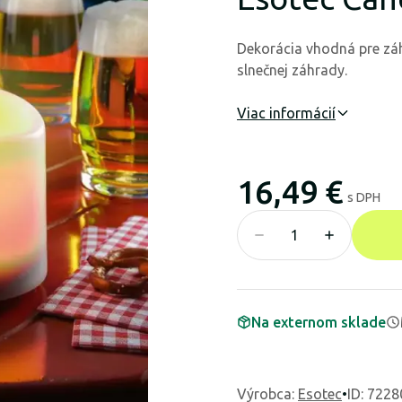
Dekorácia vhodná pre záh
slnečnej záhrady.
Viac informácií
16,49 €
s DPH
Na externom sklade
Výrobca
:
Esotec
•
ID: 7228