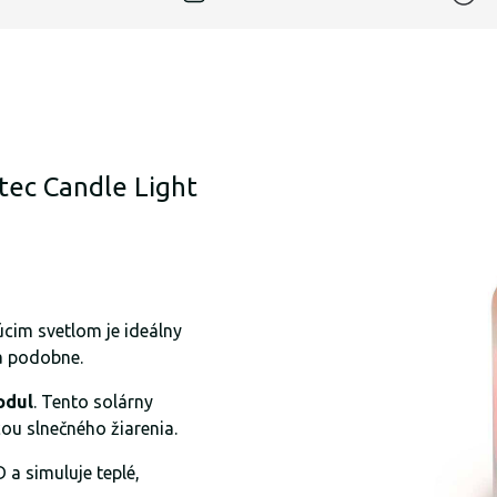
tec Candle Light
úcim svetlom je ideálny
a podobne.
odul
. Tento solárny
u slnečného žiarenia.
a simuluje teplé,