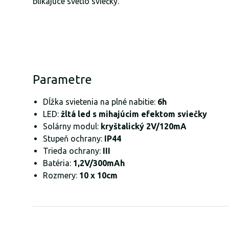
blikajúce svetlo sviečky.
Parametre
Dĺžka svietenia na plné nabitie:
6h
LED:
žltá led s mihajúcim efektom sviečky
Solárny modul:
kryštalický 2V/120mA
Stupeň ochrany:
IP44
Trieda ochrany:
III
Batéria:
1,2V/300mAh
Rozmery:
10 x 10cm