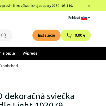
te prosím linku zákazníckej podpory 0950 103 310.
Prihlásiť
|
Inštalácie
0,00 €
nie tepla
Výpredaj
ľkoobchod
D dekoračná sviečka
dle Light 102079