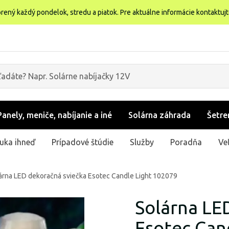
rený každý pondelok, stredu a piatok. Pre aktuálne informácie kontaktuj
Panely, meniče, nabíjanie a iné
Solárna záhrada
Šetre
uka ihneď
Prípadové štúdie
Služby
Poradňa
Ve
árna LED dekoračná sviečka Esotec Candle Light 102079
Solárna LE
Esotec Can