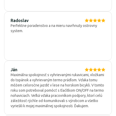
Radoslav
Perfektne poradenstvo a na mieru navrhnuty ostrovny
system.
Ján
Maximálna spokojnosť s vyhrievanými rukavicami, vložkami
do topánok a vyhrievaným termo prádlom. Vďaka tomu
môžem celoročne jazdiť v lese na horskom bicykli. V tomto
roku som potreboval pomôcť s tlačítkom ON/OFF na termo
nohaviciach. Veľká vďaka pracovníkom podpory, ktorí celú
záležitosť rýchle od-komunikovali s výrobcom a všetko
vyriešili k mojej maximálnej spokojnosti. Ďakujem.