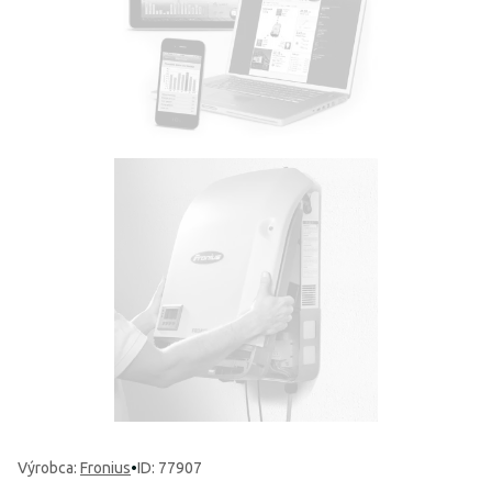
Výrobca
:
Fronius
•
ID: 77907