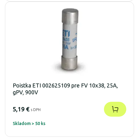
Poistka ETI 002625109 pre FV 10x38, 25A,
gPV, 900V
5,19 €
s DPH
Skladom > 50 ks