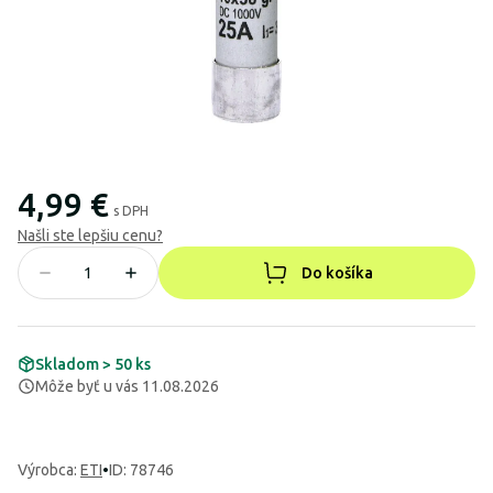
4,99 €
s DPH
Našli ste lepšiu cenu?
Do košíka
Skladom > 50 ks
Môže byť u vás 11.08.2026
Výrobca
:
ETI
•
ID: 78746