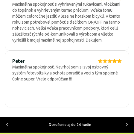
Maximálna spokojnosť s vyhrievanými rukavicami, vložkami
do topánok a vyhrievaným termo prádlom. Vďaka tomu
môžem celoročne jazdiť v lese na horskom bicykli. V tomto
roku som potreboval pomôcť s tlačítkom ON/OFF na termo
nohaviciach. Veľká vďaka pracovníkom podpory, ktorí celú
záležitosť rýchle od-komunikovali s výrobcom a všetko
vyriešili k mojej maximálnej spokojnosti. Ďakujem.
Peter
Maximálna spokojnosť. Navrhol som si svoj ostrovný
systém fotovoltaiky a ochota poradiť a veci s tým spojené
úplne super. Vrelo odporúčam !!!
Doručenie aj do 24 hodín