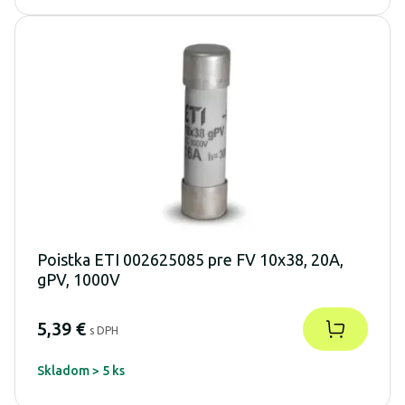
Poistka ETI 002625085 pre FV 10x38, 20A,
gPV, 1000V
5,39 €
s DPH
Skladom > 5 ks