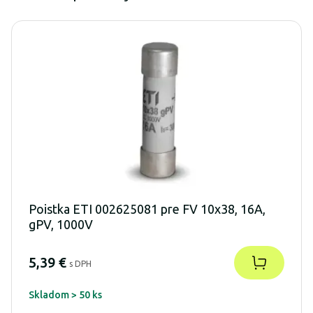
Poistka ETI 002625081 pre FV 10x38, 16A,
gPV, 1000V
5,39 €
s DPH
Skladom > 50 ks