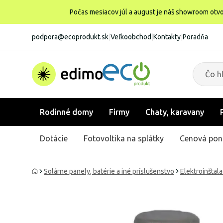
Počas mesiacov júl a august je náš showroom otvo
podpora@ecoprodukt.sk
|
Veľkoobchod
|
Kontakty
|
Poradňa
Rodinné domy
Firmy
Chaty, karavany
Dotácie
Fotovoltika na splátky
Cenová pon
Solárne panely, batérie a iné príslušenstvo
Elektroinštal