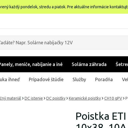
rený každý pondelok, stredu a piatok. Pre aktuálne informácie kontaktuj
Panely, meniče, nabíjanie a iné
Solárna záhrada
Šetre
uka ihneď
Prípadové štúdie
Služby
Poradňa
Ve
ačný materiál
DC istenie
DC poistky
Keramické poistky
CH10 gPV
P
Poistka ET
10x38, 10A