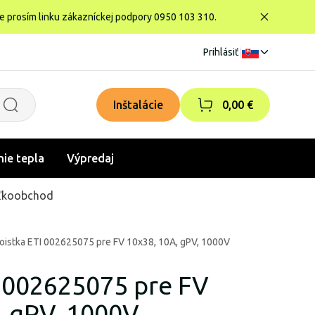
te prosím linku zákazníckej podpory 0950 103 310.
Prihlásiť
|
Inštalácie
0,00 €
nie tepla
Výpredaj
ľkoobchod
oistka ETI 002625075 pre FV 10x38, 10A, gPV, 1000V
I 002625075 pre FV
, gPV, 1000V