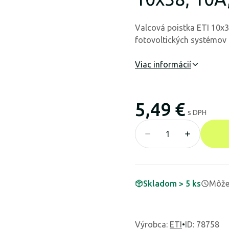
Valcová poistka ETI 10x3
fotovoltických systémov
Viac informácií
5,49 €
s DPH
Skladom > 5 ks
Môže 
Výrobca
:
ETI
•
ID: 78758