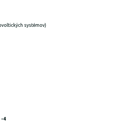
tovoltických systémov)
 -4