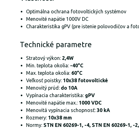
Optimálna ochrana fotovoltických systémov
Menovité napätie 1000V DC
Charakteristika gPV (pre istenie polovodičov a fo
Technické parametre
Stratový výkon:
2,4W
Min. teplota okolia:
-40°C
Max. teplota okolia:
60°C
Veľkosť poistky:
10x38 fotovoltické
Menovitý prúd:
do 10A
Vypínacia charakteristika:
gPV
Menovité napätie max.:
1000 VDC
Menovitá vypínacia schopnosť:
30 kA
Rozmery:
10x38 mm
Normy:
STN EN 60269-1, -4, STN EN 60269-1, -2,