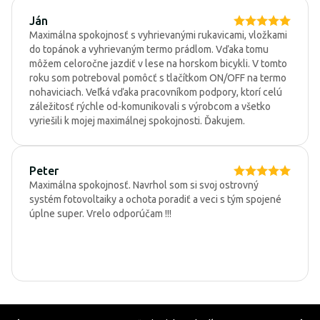
Ján
Maximálna spokojnosť s vyhrievanými rukavicami, vložkami
do topánok a vyhrievaným termo prádlom. Vďaka tomu
môžem celoročne jazdiť v lese na horskom bicykli. V tomto
roku som potreboval pomôcť s tlačítkom ON/OFF na termo
nohaviciach. Veľká vďaka pracovníkom podpory, ktorí celú
záležitosť rýchle od-komunikovali s výrobcom a všetko
vyriešili k mojej maximálnej spokojnosti. Ďakujem.
Peter
Maximálna spokojnosť. Navrhol som si svoj ostrovný
systém fotovoltaiky a ochota poradiť a veci s tým spojené
úplne super. Vrelo odporúčam !!!