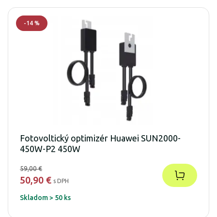
-
14
%
Fotovoltický optimizér Huawei SUN2000-
450W-P2 450W
59,00 €
50,90 €
s DPH
Skladom > 50 ks