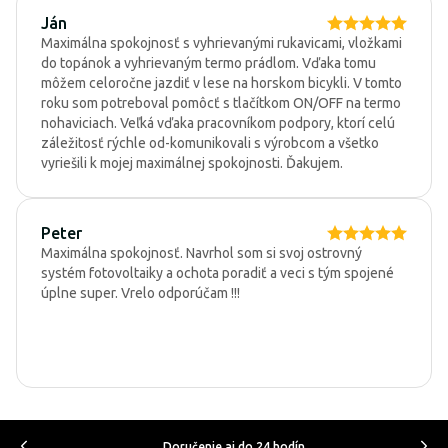
Ján
Maximálna spokojnosť s vyhrievanými rukavicami, vložkami
do topánok a vyhrievaným termo prádlom. Vďaka tomu
môžem celoročne jazdiť v lese na horskom bicykli. V tomto
roku som potreboval pomôcť s tlačítkom ON/OFF na termo
nohaviciach. Veľká vďaka pracovníkom podpory, ktorí celú
záležitosť rýchle od-komunikovali s výrobcom a všetko
vyriešili k mojej maximálnej spokojnosti. Ďakujem.
Peter
Maximálna spokojnosť. Navrhol som si svoj ostrovný
systém fotovoltaiky a ochota poradiť a veci s tým spojené
úplne super. Vrelo odporúčam !!!
Doručenie aj do 24 hodín