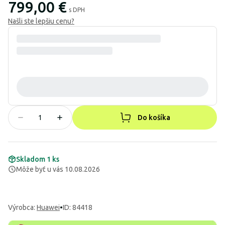
799,00 €
s DPH
Našli ste lepšiu cenu?
Do košíka
Skladom 1 ks
Môže byť u vás 10.08.2026
Výrobca
:
Huawei
•
ID: 84418