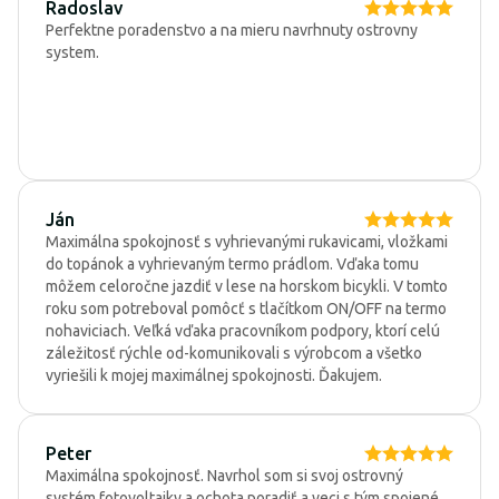
Radoslav
Perfektne poradenstvo a na mieru navrhnuty ostrovny
system.
Ján
Maximálna spokojnosť s vyhrievanými rukavicami, vložkami
do topánok a vyhrievaným termo prádlom. Vďaka tomu
môžem celoročne jazdiť v lese na horskom bicykli. V tomto
roku som potreboval pomôcť s tlačítkom ON/OFF na termo
nohaviciach. Veľká vďaka pracovníkom podpory, ktorí celú
záležitosť rýchle od-komunikovali s výrobcom a všetko
vyriešili k mojej maximálnej spokojnosti. Ďakujem.
Peter
Maximálna spokojnosť. Navrhol som si svoj ostrovný
systém fotovoltaiky a ochota poradiť a veci s tým spojené