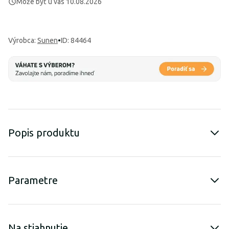
Môže byť u vás 10.08.2026
Výrobca
:
Sunen
•
ID: 84464
Popis produktu
Parametre
Na stiahnutie