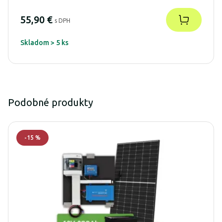
55,90 €
s DPH
Skladom > 5 ks
Podobné produkty
-
15
%