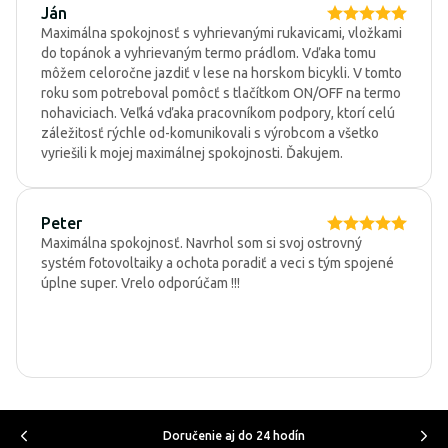
Ján
Maximálna spokojnosť s vyhrievanými rukavicami, vložkami
do topánok a vyhrievaným termo prádlom. Vďaka tomu
môžem celoročne jazdiť v lese na horskom bicykli. V tomto
roku som potreboval pomôcť s tlačítkom ON/OFF na termo
nohaviciach. Veľká vďaka pracovníkom podpory, ktorí celú
záležitosť rýchle od-komunikovali s výrobcom a všetko
vyriešili k mojej maximálnej spokojnosti. Ďakujem.
Peter
Maximálna spokojnosť. Navrhol som si svoj ostrovný
systém fotovoltaiky a ochota poradiť a veci s tým spojené
úplne super. Vrelo odporúčam !!!
Doručenie aj do 24 hodín