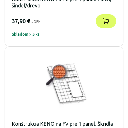
šindeľ/drevo
37,90 €
s DPH
Skladom > 5 ks
Konštrukcia KENO na FV pre 1 panel. Škridla