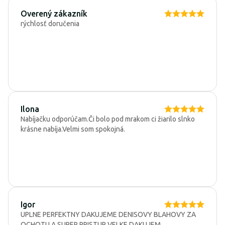
Overený zákazník
rýchlosť doručenia
Ilona
Nabíjačku odporúčam.Či bolo pod mrakom ci žiarilo slnko
krásne nabíja.Velmi som spokojná.
Igor
UPLNE PERFEKTNY DAKUJEME DENISOVY BLAHOVY ZA
OCHOTU A SUPER PRISTUP VELKE DAKUJEM