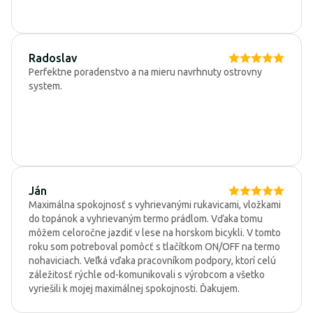
Radoslav
Perfektne poradenstvo a na mieru navrhnuty ostrovny
system.
Ján
Maximálna spokojnosť s vyhrievanými rukavicami, vložkami
do topánok a vyhrievaným termo prádlom. Vďaka tomu
môžem celoročne jazdiť v lese na horskom bicykli. V tomto
roku som potreboval pomôcť s tlačítkom ON/OFF na termo
nohaviciach. Veľká vďaka pracovníkom podpory, ktorí celú
záležitosť rýchle od-komunikovali s výrobcom a všetko
vyriešili k mojej maximálnej spokojnosti. Ďakujem.