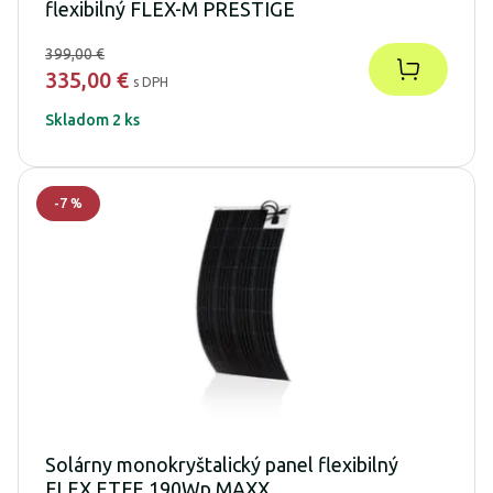
flexibilný FLEX-M PRESTIGE
399,00 €
335,00 €
s DPH
Skladom 2 ks
-
7
%
Solárny monokryštalický panel flexibilný
FLEX ETFE 190Wp MAXX