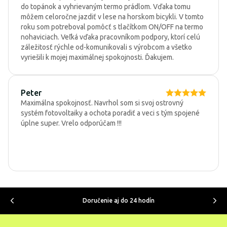
do topánok a vyhrievaným termo prádlom. Vďaka tomu
môžem celoročne jazdiť v lese na horskom bicykli. V tomto
roku som potreboval pomôcť s tlačítkom ON/OFF na termo
nohaviciach. Veľká vďaka pracovníkom podpory, ktorí celú
záležitosť rýchle od-komunikovali s výrobcom a všetko
vyriešili k mojej maximálnej spokojnosti. Ďakujem.
Peter
Maximálna spokojnosť. Navrhol som si svoj ostrovný
systém fotovoltaiky a ochota poradiť a veci s tým spojené
úplne super. Vrelo odporúčam !!!
Doručenie aj do 24 hodín