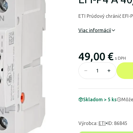
ETI Prúdový chránič EFI-
Viac informácií
49,00 €
s DPH
Skladom > 5 ks
Môže 
Výrobca
:
ETI
•
ID: 86845