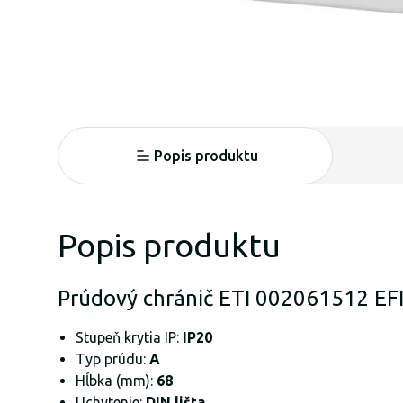
Popis produktu
Popis produktu
Prúdový chránič ETI 002061512 EFI
Stupeň krytia IP:
IP20
Typ prúdu:
A
Hĺbka (mm):
68
Uchytenie:
DIN lišta