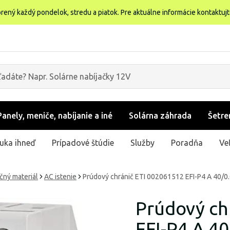
rený každý pondelok, stredu a piatok. Pre aktuálne informácie kontaktuj
Panely, meniče, nabíjanie a iné
Solárna záhrada
Šetre
uka ihneď
Prípadové štúdie
Služby
Poradňa
Ve
ačný materiál
AC istenie
Prúdový chránič ETI 002061512 EFI-P4 A 40/0
Prúdový ch
EFI-P4 A 40