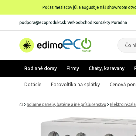
Počas mesiacov júl a august je náš showroom otvo
podpora@ecoprodukt.sk
|
Veľkoobchod
|
Kontakty
|
Poradňa
Rodinné domy
Firmy
Chaty, karavany
Dotácie
Fotovoltika na splátky
Cenová pon
Solárne panely, batérie a iné príslušenstvo
Elektroinštal