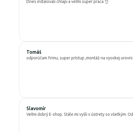
Dnes inštalovali chlapi a veľmi super praca 👌
Tomáš
odporúčam firmu, super prístup ,montáž na vysokej urovni
Slavomír
Veľmi dobrý E-shop. Stále mi vyšli v ústrety so všetkým. 