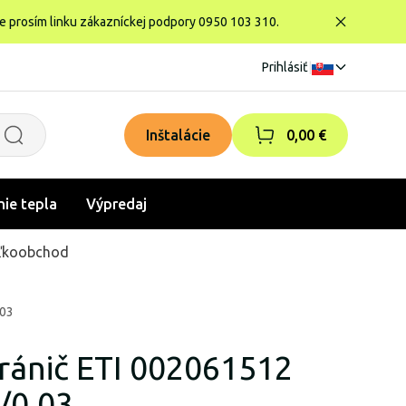
te prosím linku zákazníckej podpory 0950 103 310.
Prihlásiť
|
Inštalácie
0,00 €
nie tepla
Výpredaj
ľkoobchod
.03
ránič ETI 002061512
/0.03