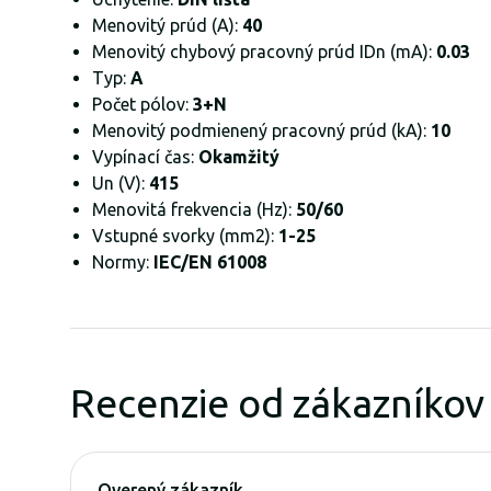
Menovitý prúd (A):
40
Menovitý chybový pracovný prúd IDn (mA):
0.03
Typ:
A
Počet pólov:
3+N
Menovitý podmienený pracovný prúd (kA):
10
Vypínací čas:
Okamžitý
Un (V):
415
Menovitá frekvencia (Hz):
50/60
Vstupné svorky (mm2):
1-25
Normy:
IEC/EN 61008
Recenzie od zákazníkov
Overený zákazník