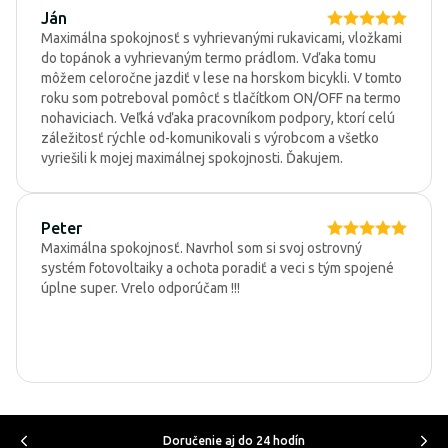
Ján
Maximálna spokojnosť s vyhrievanými rukavicami, vložkami
do topánok a vyhrievaným termo prádlom. Vďaka tomu
môžem celoročne jazdiť v lese na horskom bicykli. V tomto
roku som potreboval pomôcť s tlačítkom ON/OFF na termo
nohaviciach. Veľká vďaka pracovníkom podpory, ktorí celú
záležitosť rýchle od-komunikovali s výrobcom a všetko
vyriešili k mojej maximálnej spokojnosti. Ďakujem.
Peter
Maximálna spokojnosť. Navrhol som si svoj ostrovný
systém fotovoltaiky a ochota poradiť a veci s tým spojené
úplne super. Vrelo odporúčam !!!
Doručenie aj do 24 hodín