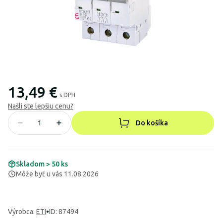
13,49 €
s DPH
Našli ste lepšiu cenu?
Do košíka
Skladom > 50 ks
Môže byť u vás 11.08.2026
Výrobca
:
ETI
•
ID: 87494