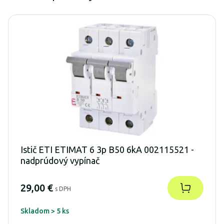
Istič ETI ETIMAT 6 3p B50 6kA 002115521 -
nadprúdový vypínač
29,00 €
s DPH
Skladom > 5 ks