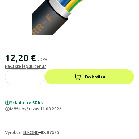
12,20 €
s DPH
Našli ste lepšiu cenu?
Do košíka
Skladom > 50 ks
Môže byť u vás 11.08.2026
Výrobca
:
ELKOND
•
ID: 87625