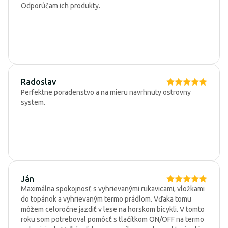
Odporúčam ich produkty.
Radoslav
Perfektne poradenstvo a na mieru navrhnuty ostrovny
system.
Ján
Maximálna spokojnosť s vyhrievanými rukavicami, vložkami
do topánok a vyhrievaným termo prádlom. Vďaka tomu
môžem celoročne jazdiť v lese na horskom bicykli. V tomto
roku som potreboval pomôcť s tlačítkom ON/OFF na termo