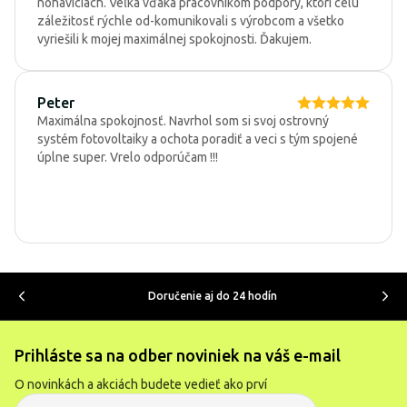
nohaviciach. Veľká vďaka pracovníkom podpory, ktorí celú
záležitosť rýchle od-komunikovali s výrobcom a všetko
vyriešili k mojej maximálnej spokojnosti. Ďakujem.
Peter
Maximálna spokojnosť. Navrhol som si svoj ostrovný
systém fotovoltaiky a ochota poradiť a veci s tým spojené
úplne super. Vrelo odporúčam !!!
Doručenie aj do 24 hodín
Prihláste sa na odber noviniek na váš e-mail
O novinkách a akciách budete vedieť ako prví