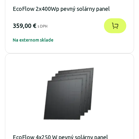
EcoFlow 2x400Wp pevný solárny panel
359,00 €
s DPH
Na externom sklade
EcoFlow 4x250 W pevný solárny panel