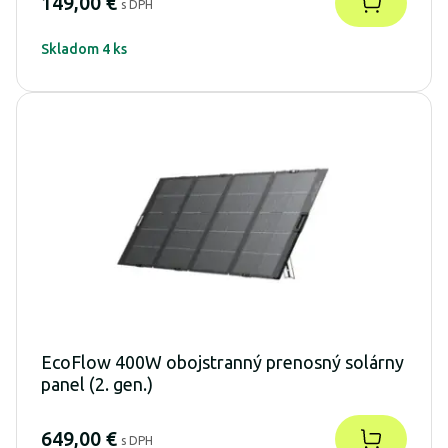
149,00 €
s DPH
Skladom 4 ks
EcoFlow 400W obojstranný prenosný solárny
panel (2. gen.)
649,00 €
s DPH