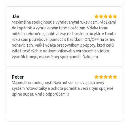
Ján
Maximálna spokojnosť s vyhrievanými rukavicami, vložkami
do topánok a vyhrievaným termo prádlom. Vďaka tomu
môžem celoročne jazdiť v lese na horskom bicykli. V tomto
roku som potreboval pomôcť s tlačítkom ON/OFF na termo
nohaviciach. Veľká vďaka pracovníkom podpory, ktorí celú
záležitosť rýchle od-komunikovali s výrobcom a všetko
vyriešili k mojej maximálnej spokojnosti. Ďakujem.
Peter
Maximálna spokojnosť. Navrhol som si svoj ostrovný
systém fotovoltaiky a ochota poradiť a veci s tým spojené
úplne super. Vrelo odporúčam !!!