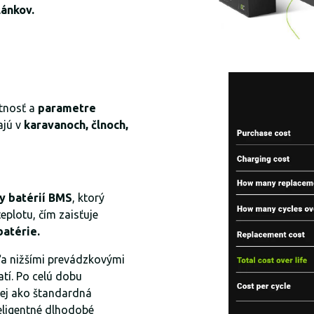
lánkov.
tnosť a
parametre
ajú v
karavanoch, člnoch,
y batérií BMS
, ktorý
teplotu, čím zaisťuje
atérie.
eľa nižšími prevádzkovými
tí. Po celú dobu
nej ako štandardná
teligentné dlhodobé