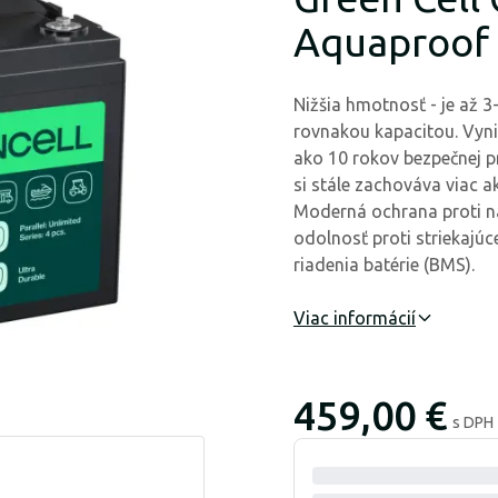
Aquaproof 
Nižšia hmotnosť - je až 3
rovnakou kapacitou. Vyni
ako 10 rokov bezpečnej p
si stále zachováva viac a
Moderná ochrana proti n
odolnosť proti striekajúc
riadenia batérie (BMS).
Viac informácií
459,00 €
s DPH