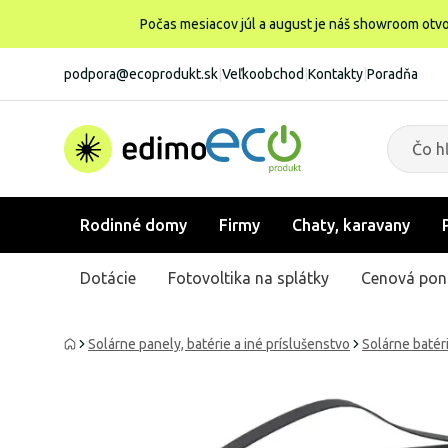
Počas mesiacov júl a august je náš showroom otvo
podpora@ecoprodukt.sk
|
Veľkoobchod
|
Kontakty
|
Poradňa
Rodinné domy
Firmy
Chaty, karavany
Dotácie
Fotovoltika na splátky
Cenová pon
Solárne panely, batérie a iné príslušenstvo
Solárne batér