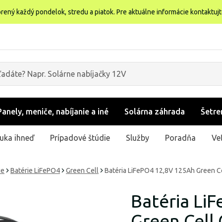
rený každý pondelok, stredu a piatok. Pre aktuálne informácie kontaktuj
Panely, meniče, nabíjanie a iné
Solárna záhrada
Šetre
uka ihneď
Prípadové štúdie
Služby
Poradňa
Ve
ie
Batérie LiFePO4
Green Cell
Batéria LiFePO4 12,8V 125Ah Green C
Batéria Li
Green Cell