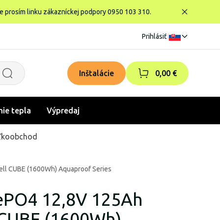
te prosím linku zákazníckej podpory 0950 103 310.
Prihlásiť
|
Inštalácie
0,00 €
nie tepla
Výpredaj
ľkoobchod
ell CUBE (1600Wh) Aquaproof Series
FePO4 12,8V 125Ah
 CUBE (1600Wh)