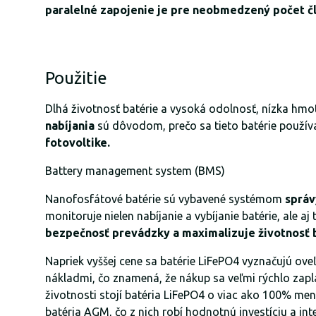
paralelné zapojenie je pre neobmedzený počet č
Použitie
Dlhá životnosť batérie a vysoká odolnosť, nízka hmo
nabíjania
sú dôvodom, prečo sa tieto batérie použív
fotovoltike.
Battery management system (BMS)
Nanofosfátové batérie sú vybavené systémom
správ
monitoruje nielen nabíjanie a vybíjanie batérie, ale aj 
bezpečnosť prevádzky a maximalizuje životnosť b
Napriek vyššej cene sa batérie LiFePO4 vyznačujú ov
nákladmi, čo znamená, že nákup sa veľmi rýchlo zapla
životnosti stojí batéria LiFePO4 o viac ako 100% me
batéria AGM, čo z nich robí hodnotnú investíciu a in