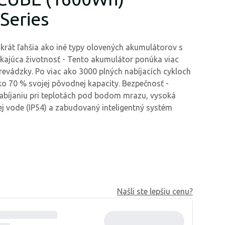
Series
-krát ľahšia ako iné typy olovených akumulátorov s
kajúca životnosť - Tento akumulátor ponúka viac
revádzky. Po viac ako 3000 plných nabíjacích cykloch
ko 70 % svojej pôvodnej kapacity. Bezpečnosť -
abíjaniu pri teplotách pod bodom mrazu, vysoká
ej vode (IP54) a zabudovaný inteligentný systém
Našli ste lepšiu cenu?