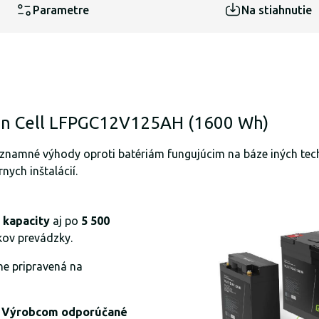
Parametre
Na stiahnutie
en Cell LFPGC12V125AH (1600 Wh)
znamné výhody oproti batériám fungujúcim na báze iných techno
ych inštalácií.
 kapacity
aj po
5 500
okov prevádzky.
ne pripravená na
s. Výrobcom odporúčané