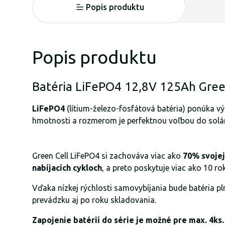
Popis produktu
Popis produktu
Batéria LiFePO4 12,8V 125Ah Gre
LiFePO4
(lítium-železo-fosfátová batéria) ponúka vý
hmotnosti a rozmerom je perfektnou voľbou do solárn
Green Cell LiFePO4 si zachováva viac ako
70% svojej
nabíjacích cykloch
, a preto poskytuje viac ako 10 r
Vďaka nízkej rýchlosti samovybíjania bude batéria pl
prevádzku aj po roku skladovania.
Zapojenie batérií do série je možné pre max. 4k