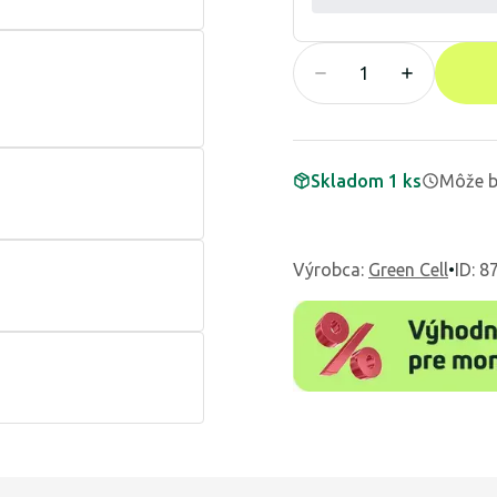
Skladom 1 ks
Môže b
Výrobca
:
Green Cell
•
ID: 8