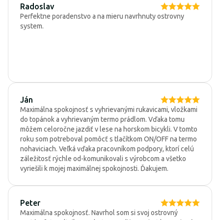
Radoslav
Perfektne poradenstvo a na mieru navrhnuty ostrovny
system.
Ján
Maximálna spokojnosť s vyhrievanými rukavicami, vložkami
do topánok a vyhrievaným termo prádlom. Vďaka tomu
môžem celoročne jazdiť v lese na horskom bicykli. V tomto
roku som potreboval pomôcť s tlačítkom ON/OFF na termo
nohaviciach. Veľká vďaka pracovníkom podpory, ktorí celú
záležitosť rýchle od-komunikovali s výrobcom a všetko
vyriešili k mojej maximálnej spokojnosti. Ďakujem.
Peter
Maximálna spokojnosť. Navrhol som si svoj ostrovný