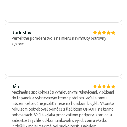
Radoslav
Perfektne poradenstvo a na mieru navrhnuty ostrovny
system.
Ján
Maximálna spokojnosť s vyhrievanými rukavicami, vložkami
do topánok a vyhrievaným termo prádlom. Vďaka tomu
môžem celoročne jazdiť v lese na horskom bicykli. V tomto
roku som potreboval pomôcť s tlačítkom ON/OFF na termo
nohaviciach. Veľká vďaka pracovníkom podpory, ktorí celú
záležitosť rýchle od-komunikovali s výrobcom a všetko
vyriešili k mojej maximálnej spokojnosti. Ďakujem.