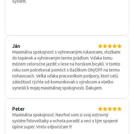
system.
Ján
Maximálna spokojnosť s vyhrievanými rukavicami, vložkami
do topánok a vyhrievaným termo prádlom. Vďaka tomu
môžem celoročne jazdiť v lese na horskom bicykli. V tomto
roku som potreboval pomôcť s tlačítkom ON/OFF na termo
nohaviciach. Veľká vďaka pracovníkom podpory, ktorí celú
záležitosť rýchle od-komunikovali s výrobcom a všetko
vyriešili k mojej maximálnej spokojnosti. Ďakujem.
Peter
Maximálna spokojnosť. Navrhol som si svoj ostrovný
systém fotovoltaiky a ochota poradiť a veci s tým spojené
úplne super. Vrelo odporúčam !!!