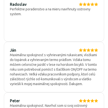
Radoslav
Perfektne poradenstvo a na mieru navrhnuty ostrovny
system.
Ján
Maximálna spokojnosť s vyhrievanými rukavicami, vložkami
do topánok a vyhrievaným termo prádlom. Vďaka tomu
môžem celoročne jazdiť v lese na horskom bicykli. V tomto
roku som potreboval pomôcť s tlačítkom ON/OFF na termo
nohaviciach. Veľká vďaka pracovníkom podpory, ktorí celú
záležitosť rýchle od-komunikovali s výrobcom a všetko
vyriešili k mojej maximálnej spokojnosti. Ďakujem.
Peter
Maximálna spokojnosť. Navrhol som si svoj ostrovný