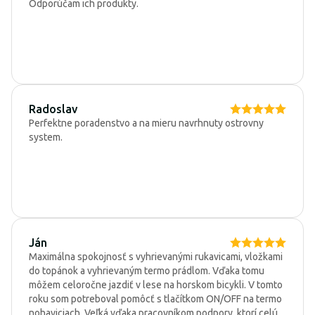
Odporúčam ich produkty.
Radoslav
Perfektne poradenstvo a na mieru navrhnuty ostrovny
system.
Ján
Maximálna spokojnosť s vyhrievanými rukavicami, vložkami
do topánok a vyhrievaným termo prádlom. Vďaka tomu
môžem celoročne jazdiť v lese na horskom bicykli. V tomto
roku som potreboval pomôcť s tlačítkom ON/OFF na termo
nohaviciach. Veľká vďaka pracovníkom podpory, ktorí celú