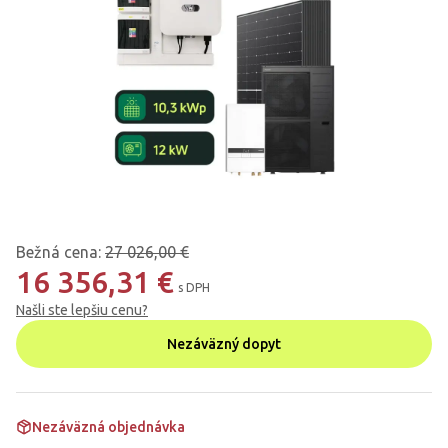
Bežná cena
:
27 026,00 €
16 356,31 €
s DPH
Našli ste lepšiu cenu?
Nezáväzný dopyt
Nezáväzná objednávka