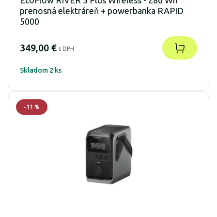
prenosná elektráreň + powerbanka RAPID
5000
349,00 €
s DPH
Skladom 2 ks
-
11
%