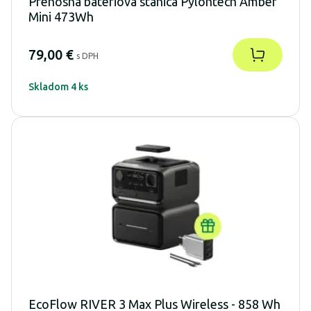
Prenosná batériová stanica Pylontech Amber
Mini 473Wh
79,00 €
s DPH
Skladom 4 ks
EcoFlow RIVER 3 Max Plus Wireless - 858 Wh