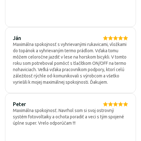
Ján
Maximálna spokojnosť s vyhrievanými rukavicami, vložkami
do topánok a vyhrievaným termo prádlom. Vďaka tomu
môžem celoročne jazdiť v lese na horskom bicykli. V tomto
roku som potreboval pomôcť s tlačítkom ON/OFF na termo
nohaviciach. Veľká vďaka pracovníkom podpory, ktorí celú
záležitosť rýchle od-komunikovali s výrobcom a všetko
vyriešili k mojej maximálnej spokojnosti. Ďakujem.
Peter
Maximálna spokojnosť. Navrhol som si svoj ostrovný
systém fotovoltaiky a ochota poradiť a veci s tým spojené
úplne super. Vrelo odporúčam !!!