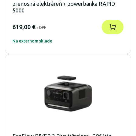
prenosná elektráreň + powerbanka RAPID
5000
619,00 €
s DPH
Na externom sklade
EcoFlow RIVER 3 Plus Wireless - 286 Wh