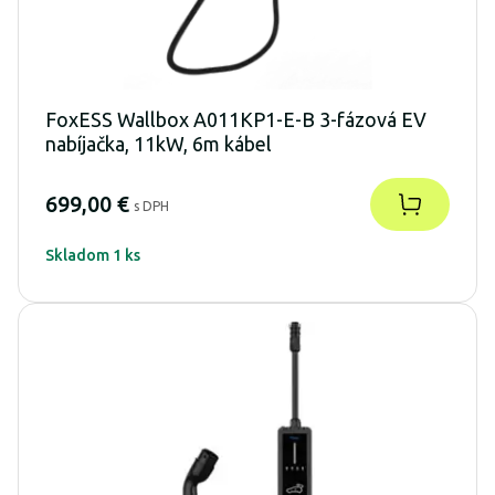
FoxESS Wallbox A011KP1-E-B 3-fázová EV
nabíjačka, 11kW, 6m kábel
699,00 €
s DPH
Skladom 1 ks