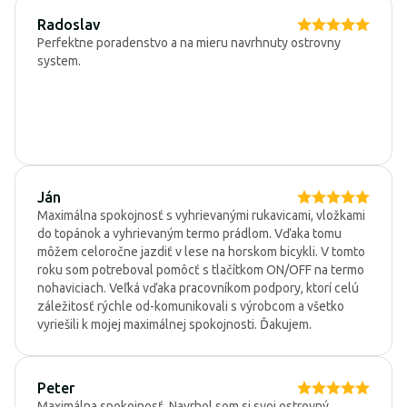
Radoslav
Perfektne poradenstvo a na mieru navrhnuty ostrovny
system.
Ján
Maximálna spokojnosť s vyhrievanými rukavicami, vložkami
do topánok a vyhrievaným termo prádlom. Vďaka tomu
môžem celoročne jazdiť v lese na horskom bicykli. V tomto
roku som potreboval pomôcť s tlačítkom ON/OFF na termo
nohaviciach. Veľká vďaka pracovníkom podpory, ktorí celú
záležitosť rýchle od-komunikovali s výrobcom a všetko
vyriešili k mojej maximálnej spokojnosti. Ďakujem.
Peter
Maximálna spokojnosť. Navrhol som si svoj ostrovný