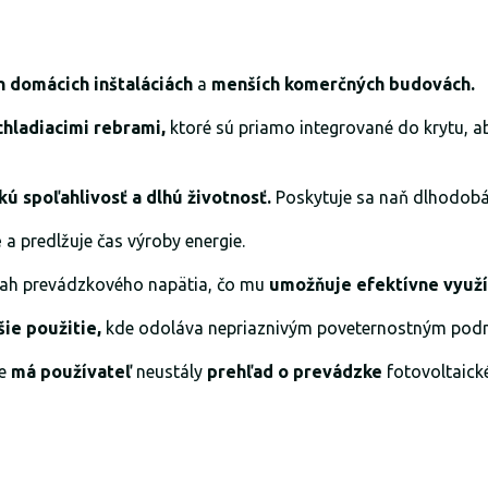
h domácich inštaláciách
a
menších komerčných budovách.
chladiacimi rebrami,
ktoré sú priamo integrované do krytu, ab
kú spoľahlivosť a dlhú životnosť.
Poskytuje sa naň dlhodobá
e
a predlžuje čas výroby energie.
sah prevádzkového napätia, čo mu
umožňuje efektívne využí
šie použitie,
kde odoláva nepriaznivým poveternostným podm
ie
má používateľ
neustály
prehľad o prevádzke
fotovoltaic