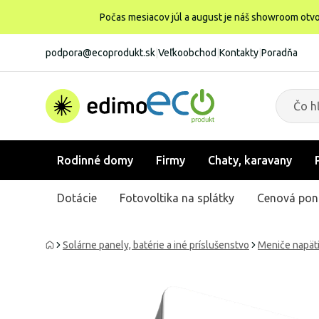
Počas mesiacov júl a august je náš showroom otvo
podpora@ecoprodukt.sk
|
Veľkoobchod
|
Kontakty
|
Poradňa
Rodinné domy
Firmy
Chaty, karavany
Dotácie
Fotovoltika na splátky
Cenová pon
Solárne panely, batérie a iné príslušenstvo
Meniče napät