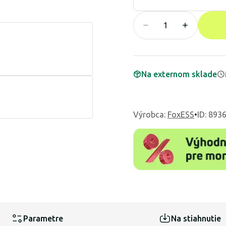
Na externom sklade
Výrobca
:
FoxESS
•
ID: 893
Parametre
Na stiahnutie