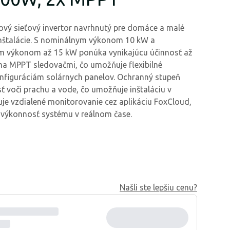
ový sieťový invertor navrhnutý pre domáce a malé
inštalácie. S nominálnym výkonom 10 kW a
 výkonom až 15 kW ponúka vynikajúcu účinnosť až
ma MPPT sledovačmi, čo umožňuje flexibilné
nfiguráciám solárnych panelov. Ochranný stupeň
ť voči prachu a vode, čo umožňuje inštaláciu v
ruje vzdialené monitorovanie cez aplikáciu FoxCloud,
 výkonnosť systému v reálnom čase.
Našli ste lepšiu cenu?