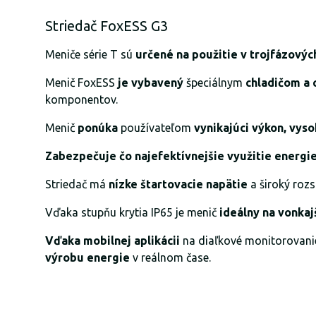
Striedač FoxESS G3
Meniče série T sú
určené na použitie v trojfázovýc
Menič FoxESS
je vybavený
špeciálnym
chladičom a 
komponentov.
Menič
ponúka
používateľom
vynikajúci výkon, vyso
Zabezpečuje čo najefektívnejšie využitie energi
Striedač má
nízke štartovacie napätie
a široký roz
Vďaka stupňu krytia IP65 je menič
ideálny na vonkaj
Vďaka mobilnej aplikácii
na diaľkové monitorovan
výrobu energie
v reálnom čase.