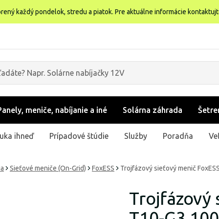
rený každý pondelok, stredu a piatok. Pre aktuálne informácie kontaktuj
Panely, meniče, nabíjanie a iné
Solárna záhrada
Šetre
uka ihneď
Prípadové štúdie
Služby
Poradňa
Ve
ia
Sieťové meniče (On-Grid)
FoxESS
Trojfázový sieťový menič FoxE
Trojfázový 
T10-G3 10