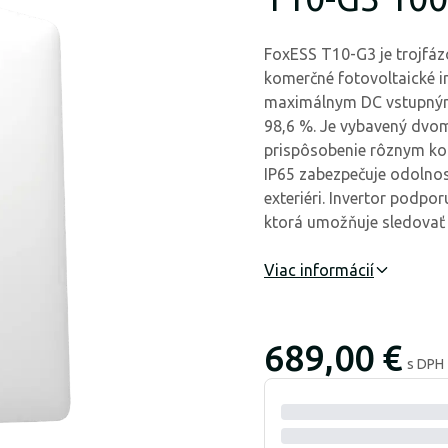
FoxESS T10-G3 je trojfáz
komerčné fotovoltaické 
maximálnym DC vstupným
98,6 %. Je vybavený dvo
prispôsobenie rôznym ko
IP65 zabezpečuje odolnos
exteriéri. Invertor podpo
ktorá umožňuje sledovať
Viac informácií
689,00 €
s DPH