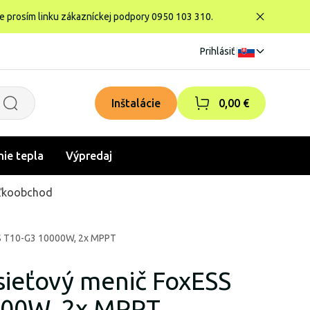
te prosím linku zákazníckej podpory 0950 103 310.
Prihlásiť
|
Inštalácie
0,00 €
nie tepla
Výpredaj
ľkoobchod
SS T10-G3 10000W, 2x MPPT
sieťový menič FoxESS
000W, 2x MPPT