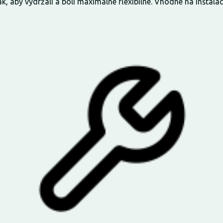
k, aby vydržali a boli maximálne flexibilné. Vhodné na inštaláciu