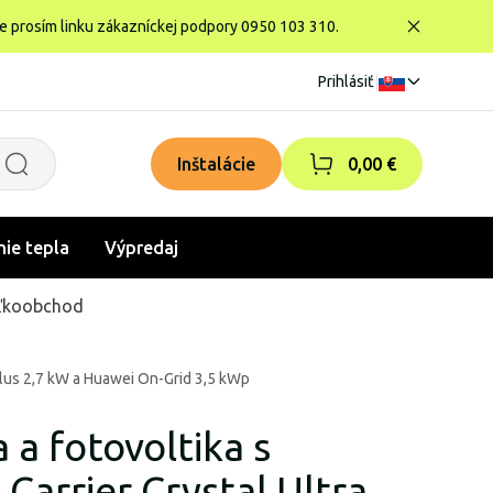
te prosím linku zákazníckej podpory 0950 103 310.
Prihlásiť
|
Inštalácie
0,00 €
nie tepla
Výpredaj
ľkoobchod
 Plus 2,7 kW a Huawei On-Grid 3,5 kWp
a a fotovoltika s
Carrier Crystal Ultra