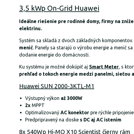
3,5 kWp On-Grid Huawei
Ideálne riešenie pre rodinné domy, firmy na zníž
elektrinu.
Systém sa skladá z dvoch základných komponentov.
menič
. Panely sa starajú o výrobu energie a menič sa
dodanie energie do domácnosti.
Ku systému je možné dokúpiť aj
Smart Meter
, s kt
prehľad o tokoch energie medzi panelmi, sieťou 
Huawei SUN 2000-3KTL-M1
Výstupný výkon
až 3000W
2x
MPPT
Optimalizovaný
AC konektor
pre rýchle pripojenie
Predpripravený na doske
s DC aj AC istením
8x 540Wp Hi-MO X10 Scientist čierny rám