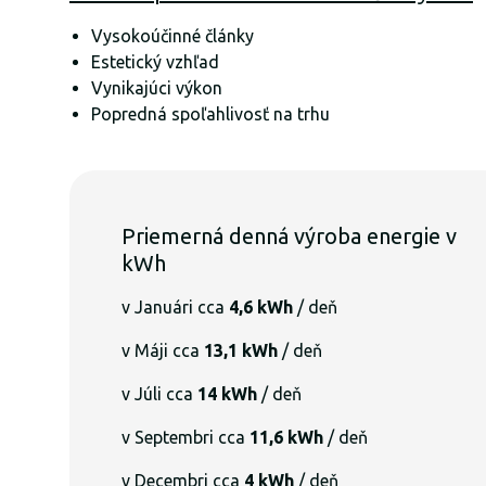
Vysokoúčinné články
Estetický vzhľad
Vynikajúci výkon
Popredná spoľahlivosť na trhu
Priemerná denná výroba energie v
kWh
v Januári cca
4,6 kWh
/ deň
v Máji cca
13,1 kWh
/ deň
v Júli cca
14 kWh
/ deň
v Septembri cca
11,6 kWh
/ deň
v Decembri cca
4 kWh
/ deň