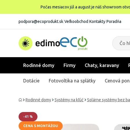
Počas mesiacov júl a august je náš showroom otvo
podpora@ecoprodukt.sk
|
Veľkoobchod
|
Kontakty
|
Poradňa
Rodinné domy
Firmy
Chaty, karavany
Dotácie
Fotovoltika na splátky
Cenová pon
Rodinné domy
Systémy na kľúč
Solárne systémy bez bat
-
41
%
CENA S MONTÁŽOU