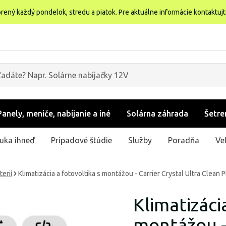
rený každý pondelok, stredu a piatok. Pre aktuálne informácie kontaktuj
Panely, meniče, nabíjanie a iné
Solárna záhrada
Šetre
uka ihneď
Prípadové štúdie
Služby
Poradňa
Ve
erií
Klimatizácia a fotovoltika s montážou - Carrier Crystal Ultra Clean
Klimatizáci
montážou - 