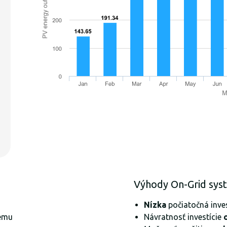
Výhody On-Grid sys
Nízka
počiatočná inves
ému
Návratnosť investície