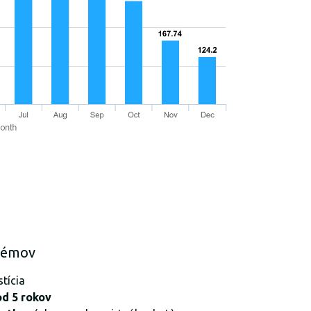
témov
tícia
od 5 rokov