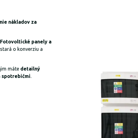
enie nákladov za
Fotovoltické panely a
 stará o konverziu a
orým máte
detailný
a spotrebičmi
.