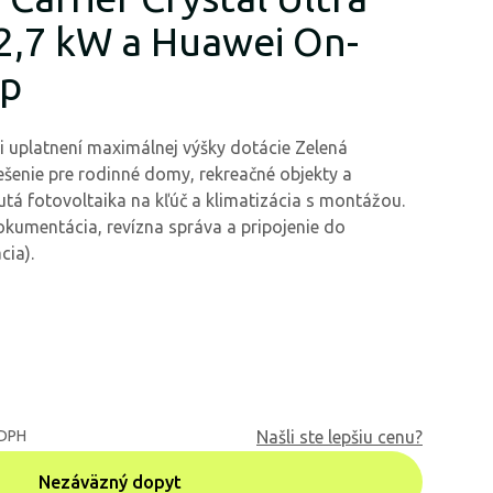
 2,7 kW a Huawei On-
Wp
i uplatnení maximálnej výšky dotácie Zelená
ešenie pre rodinné domy, rekreačné objekty a
tá fotovoltaika na kľúč a klimatizácia s montážou.
okumentácia, revízna správa a pripojenie do
cia).
 DPH
Našli ste lepšiu cenu?
Nezáväzný dopyt