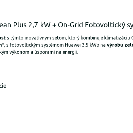
Clean Plus 2,7 kW + On-Grid Fotovoltický 
osť
s týmto inovatívnym setom, ktorý kombinuje klimatizáciu Ca
m²
, s fotovoltickým systémom Huawei 3,5 kWp na
výrobu zel
okým výkonom a úsporami na energii.
cie