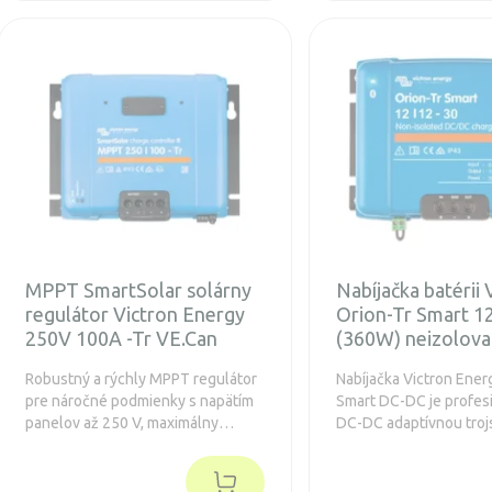
MPPT SmartSolar solárny
Nabíjačka batérii 
regulátor Victron Energy
Orion-Tr Smart 1
250V 100A -Tr VE.Can
(360W) neizolov
Robustný a rýchly MPPT regulátor
Nabíjačka Victron Ener
pre náročné podmienky s napätím
Smart DC-DC je profes
panelov až 250 V, maximálny
DC-DC adaptívnou tro
nabíjací prúd 100 A. Predĺžená
nabíjačkou so zabudo
záruka 5 rokov.
funkciou Bluetooth. Zá
rokov.