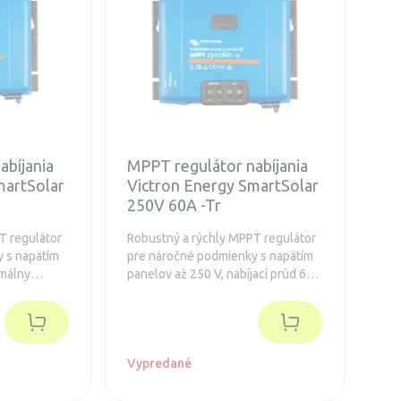
abíjania
MPPT regulátor nabíjania
martSolar
Victron Energy SmartSolar
250V 60A -Tr
T regulátor
Robustný a rýchly MPPT regulátor
 s napätím
pre náročné podmienky s napätím
imálny
panelov až 250 V, nabíjací prúd 60
dĺžená
A. Batéria 12/24/48V, FV max
860/1720/3440Wp. Integrovaný
Bluetooth a konektor pre zásuvný
displej.
Vypredané