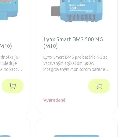
Lynx Smart BMS 500 NG
(M10)
(M10)
ednotka je
Lynx Smart BMS pre batérie NG so
y. Sleduje
vstavaným stýkačom 500A,
D indikátor
integrovaným monitorom batérie,
uje, v akom
VE.Can a bluetooth. Predĺžená
ruka 5 rokov.
záruka 5 rokov.
Vypredané