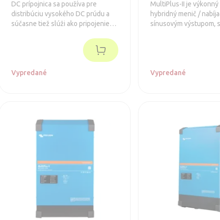
DC prípojnica sa používa pre
MultiPlus-II je výkonn
distribúciu vysokého DC prúdu a
hybridný menič / nabíja
súčasne tiež slúži ako pripojenie
sínusovým výstupom, 
pre batérie a / alebo DC zariadenie.
integrovanou adaptívn
nabíjačkou batérií a ul
transferovým prepínač
napájania (batérie / ex
Vypredané
zdroj).
Vypredané