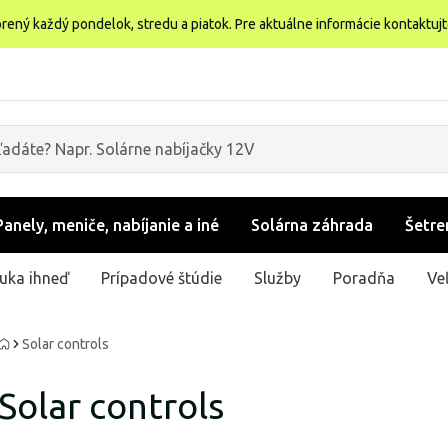
rený každý pondelok, stredu a piatok. Pre aktuálne informácie kontaktuj
Panely, meniče, nabíjanie a iné
Solárna záhrada
Šetre
uka ihneď
Prípadové štúdie
Služby
Poradňa
Ve
Solar controls
Solar controls