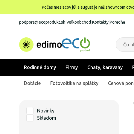
Počas mesiacov júl a august je náš showroom otvo
podpora@ecoprodukt.sk
|
Veľkoobchod
|
Kontakty
|
Poradňa
Rodinné domy
Firmy
Chaty, karavany
Dotácie
Fotovoltika na splátky
Cenová pon
Novinky
Skladom