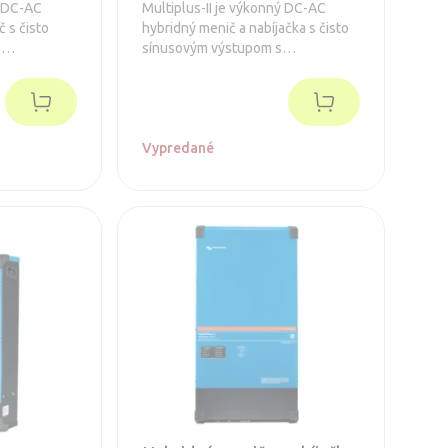
ý DC-AC
Multiplus-II je výkonný DC-AC
č s čisto
hybridný menič a nabíjačka s čisto
s
sínusovým výstupom s
ou
integrovanou adaptívnou
tra rýchlym
nabíjačkou batérií a ultra rýchlym
om zdroja
transferovým prepínačom zdroja
terný AC
napätia.
Vypredané