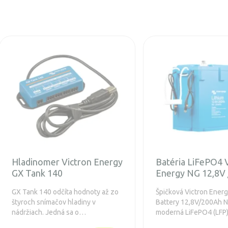
Hladinomer Victron Energy
Batéria LiFePO4 
GX Tank 140
Energy NG 12,8V
GX Tank 140 odčíta hodnoty až zo
Špičková Victron Ener
štyroch snímačov hladiny v
Battery 12,8V/200Ah N
nádržiach. Jedná sa o
moderná LiFePO4 (LFP)
príslušenstvo, ktoré je určené pre
určená pre spoľahlivé 