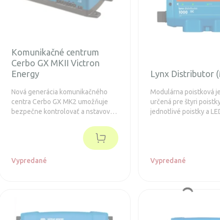
Komunikačné centrum
Cerbo GX MKII Victron
Energy
Lynx Distributor 
Nová generácia komunikačného
Modulárna poistková j
centra Cerbo GX MK2 umožňuje
určená pre štyri poistk
bezpečne kontrolovať a nstavovať
jednotlivé poistky a LE
solárny systém odkiaľkoľvek a
na prednej strane indik
maximalizuje jeho výkon.
sú stave. Predĺžená zá
Vypredané
Vypredané