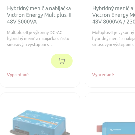
Hybridný menič a nabíjačka
Hybridný menič a 
Victron Energy Multiplus-II
Victron Energy Mu
48V 5000VA
48V 8000VA / 23
Multiplus-II je výkonný DC-AC
Multiplus-II je výkonn
hybridný menič a nabíjačka s čisto
hybridný menič a nabíja
sínusovým výstupom s
sínusovým výstupom s
integrovanou adaptívnou
integrovanou adaptívn
nabíjačkou batérií a ultra rýchlym
nabíjačkou batérií a ul
transferovým prepínačom zdroja
transferovým prepínač
napätia.
napätia.
Vypredané
Vypredané