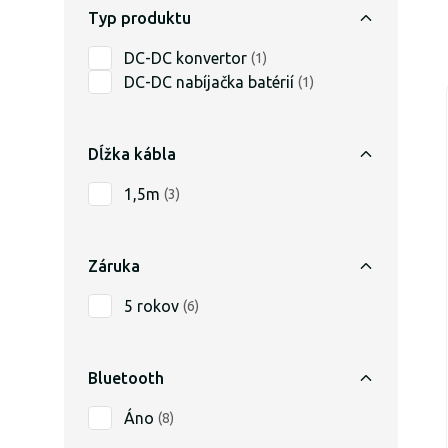
Typ produktu
DC-DC konvertor
(
1
)
DC-DC nabíjačka batérií
(
1
)
Dĺžka kábla
1,5m
(
3
)
Záruka
5 rokov
(
6
)
Bluetooth
Áno
(
8
)