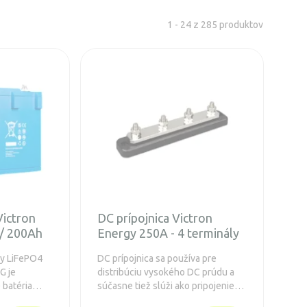
1 - 24 z 285 produktov
Victron
DC prípojnica Victron
 / 200Ah
Energy 250A - 4 terminály
gy LiFePO4
DC prípojnica sa používa pre
G je
distribúciu vysokého DC prúdu a
 batéria
súčasne tiež slúži ako pripojenie
a efektívne
pre batérie a / alebo DC zariadenie.