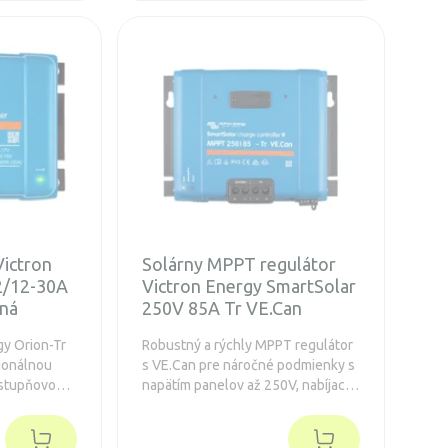
Victron
Solárny MPPT regulátor
2/12-30A
Victron Energy SmartSolar
aná
250V 85A Tr VE.Can
gy Orion-Tr
Robustný a rýchly MPPT regulátor
ionálnou
s VE.Can pre náročné podmienky s
jstupňovou
napätím panelov až 250V, nabíjací
vanou
prúd 85A. Predĺžená záruka na 5
ruka 5
rokov.