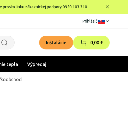
te prosím linku zákazníckej podpory 0950 103 310.
Prihlásiť
|
Inštalácie
0,00 €
nie tepla
Výpredaj
ľkoobchod