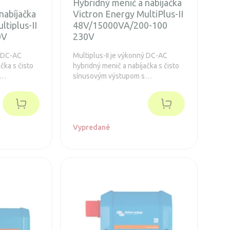
Hybridný menič a nabíjačka
nabíjačka
Victron Energy MultiPlus-II
ltiplus-II
48V/15000VA/200-100
0V
230V
ý DC-AC
Multiplus-II je výkonný DC-AC
čka s čisto
hybridný menič a nabíjačka s čisto
sínusovým výstupom s
ou
integrovanou adaptívnou
tra rýchlym
nabíjačkou batérií a ultra rýchlym
om zdroja
transferovým prepínačom zdroja
napätia.
Vypredané