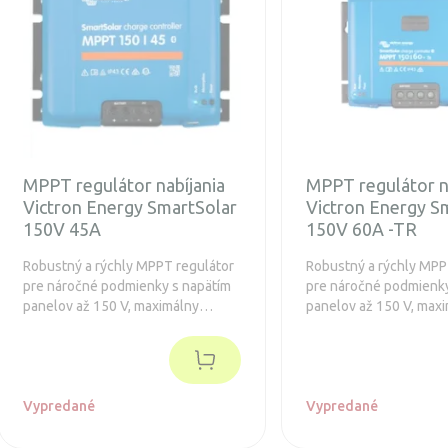
MPPT regulátor nabíjania
MPPT regulátor n
Victron Energy SmartSolar
Victron Energy S
150V 45A
150V 60A -TR
Robustný a rýchly MPPT regulátor
Robustný a rýchly MPP
pre náročné podmienky s napätím
pre náročné podmienky
panelov až 150 V, maximálny
panelov až 150 V, max
nabíjací prúd 45A. Predĺžená
nabíjací prúd 60 A. Pre
záruka 5 rokov. Navyše je
záruka 5 rokov.
integrovaný Bluetooth.
Vypredané
Vypredané